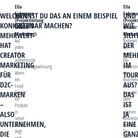
Ella
Ella
Fuhrmann
Fuhrma
WELCHEN
KANNST DU DAS AN EINEM BEISPIEL
UND
(Projektleitung
(Projek
KONKRETEN
GREIFBAR MACHEN?
WIE
Creator
Creator
MEHRWERT
Marketing):
Marketi
SIEH
Auf
Nehmen
HAT
DER
jeden
wir
CREATOR
Fall
eine
MEH
authentische
Bio-
MARKETING
IM
Neukundengewinnung.
Lebensmi
Wenn
die
FÜR
TOUR
ein
Knochen
D2C-
AUS?
Food-
und
Creator
Gewürze
MARKEN
DAS
ein
über
–
IST
Produkt
einen
in
eigenen
ALSO
JA
seiner
Onlinesh
UNTERNEHMEN,
EINE
Küche
verkauft.
zeigt
Die
DIE
GAN
und
pilot-