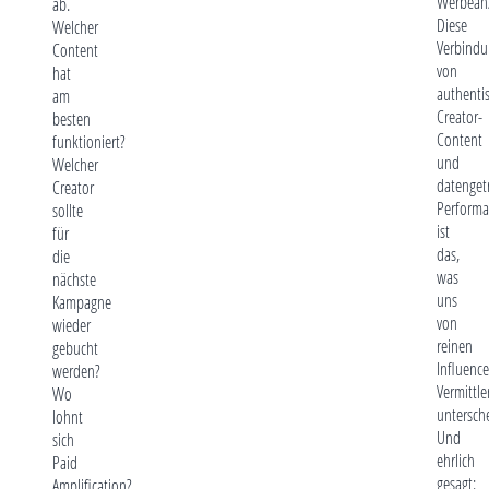
Werbeanz
ab.
Diese
Welcher
Verbindu
Content
von
hat
authenti
am
Creator-
besten
Content
funktioniert?
und
Welcher
datenget
Creator
Performa
sollte
ist
für
das,
die
was
nächste
uns
Kampagne
von
wieder
reinen
gebucht
Influence
werden?
Vermittle
Wo
untersche
lohnt
Und
sich
ehrlich
Paid
gesagt:
Amplification?