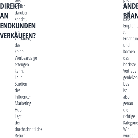
DIREKT
AND
ehrlich
Studie
darüber
zeigt,
AN
BRAN
spricht,
dass
ENDKUNDEN
entsteht
Empfehl
ein
zu
VERKAUFEN?
Vertrauen,
Ernährun
das
und
keine
Kochen
Werbeanzeige
das
erzeugen
höchste
kann.
Vertraue
Laut
genießen
Studien
Das
des
ist
Influencer
also
Marketing
genau
Hub
die
liegt
richtige
der
Kategorie
durchschnittliche
Wir
Return
würden