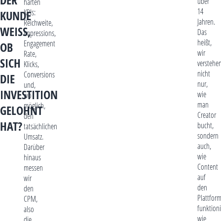
DER
über
harten
14
KPIs:
KUNDE
Jahren.
Reichweite,
WEISS, O
Das
Impressions,
heißt,
Engagement
B S
wir
Rate,
ICH D
verstehe
Klicks,
nicht
Conversions
IE I
nur,
und,
NVESTITION G
wie
wo
man
möglich,
ELOHNT H
Creator
den
AT?
bucht,
tatsächlichen
sondern
Umsatz.
auch,
Darüber
wie
hinaus
Content
messen
auf
wir
den
den
Plattfor
CPM,
funktioni
also
wie
die