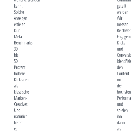
kann.
geteilt
Solche
werden.
Anzeigen
Wir
erzielen
messen
laut
Reichwei
Meta-
Engagem
Benchmarks
Klicks
30
und
bis
Conversi
50
identifizi
Prozent
den
höhere
Content
Klickraten
mit
als
der
klassische
höchsten
Marken-
Performa
Creatives.
und
Und
spielen
natürlich
ihn
liefert
dann
es
als