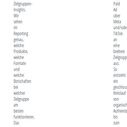
Zielgruppen-
Paid
Insights.
Ad
Wir
über
sehen
Meta
im
und/ode
Reporting
TikTok
genau,
an
welche
eine
Produkte,
breitere
welche
Zielgrup
Formate
aus.
und
So
welche
entsteht
Botschaften
ein
bei
geschlos
welcher
Kreislauf
Zielgruppe
von
am
organisc
besten
Authentiz
funktionieren.
bis
Das
zum