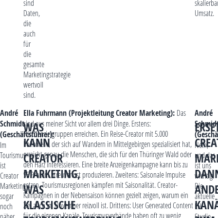
sind
skalierba
Daten,
Umsatz.
die
auch
für
die
gesamte
Marketingstrategie
wertvoll
sind.
André
Ella Fuhrmann (Projektleitung Creator Marketing):
Das
André
Schmidt
sind aus meiner Sicht vor allem drei Dinge. Erstens:
Schmid
WAS
ERSE
Nischenzielgruppen erreichen. Ein Reise-Creator mit 5.000
(Geschäftsführer):
(Geschä
KANN
CREA
Followern, der sich auf Wandern in Mittelgebirgen spezialisiert hat,
Im
Nein,
erreicht genau die Menschen, die sich für den Thüringer Wald oder
Tourismus
und das
CREATOR
MAR
den Harz interessieren. Eine breite Anzeigenkampagne kann bis zu
ist
ist uns
MARKETING,
DAN
95 Prozent Streuverlust produzieren. Zweitens: Saisonale Impulse
Creator
wichtig.
setzen. Tourismusregionen kämpfen mit Saisonalität. Creator-
Marketing
Die
WAS
AND
Kampagnen in der Nebensaison können gezielt zeigen, warum ein
sogar
aktuelle
KLASSISCHE
KANÄ
Ziel auch im November reizvoll ist. Drittens: User Generated Content
noch
EHI-
für die eigenen Kanäle. Tourismusverbände haben oft zu wenig
näher
Studie