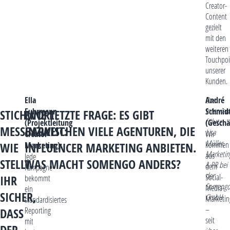
Creator-
Content
gezielt
mit den
weiteren
Touchpoi
unserer
Kunden.
Ella
André
Das
Interview
Fuhrmann
Schmid
STICHWORT
EINE LETZTE FRAGE: ES GIBT
führte
(Projektleitung
(Geschä
MESSBARKEIT:
INZWISCHEN VIELE AGENTUREN, DIE
Lisa
Creator
Wir
Müller,
kommen
WIE
Marketing):
INFLUENCER MARKETING ANBIETEN.
Marketin
aus
Jede
STELLT
WAS MACHT SOMENGO ANDERS?
& PR bei
dem
Kampagne
der
Social-
IHR
bekommt
Someng
Media-
ein
SICHER,
GmbH.
Marketin
standardisiertes
–
Reporting
DASS
seit
mit