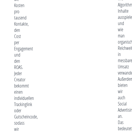
Algorith
Kosten
Inhalte
pro
ausspiel
tausend
und
Kontakte,
wie
den
man
Cost
organisc
per
Reichwei
Engagement
in
und
messbar
den
Umsatz
ROAS.
verwande
Jeder
Außerde
Creator
bieten
bekommt
wir
einen
auch
individuellen
Social
Trackinglink
Advertisi
oder
an.
Gutscheincode,
Das
sodass
bedeutet
wir