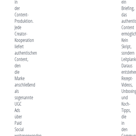
in
ein
der
Briefing,
Content-
das
Produktion.
authenti
Jede
Content
Creator-
ermöglich
Kooperation
Kein
liefert
Skript,
authentischen
sondern
Content,
Leitplank
den
Daraus
die
entstehe
Marke
Rezept-
anschließend
Videos,
als
Unboxin
sogenannte
und
UGC
Koch-
Ads
Tipps,
über
die
Paid
in
Social
den
weiterverwenden
Communi