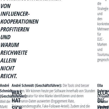
die
VON
Strategie
INFLUENCER-
und
den
KOOPERATIONEN
konkrete
PROFITIEREN
Mehrwer
für
UND
D2C-
WARUM
Marken
und
REICHWEITE
Tourism
ALLEIN
gesproch
NICHT
REICHT.
André
André Schmidt (Geschäftsführer):
Die Tools sind besser
Ella
Schmidt
geworden. Wir können heute per Software innerhalb von Stunden
Fuhrma
WAS
ELLA
passende Creator für eine Marke identifizieren und deren
(Geschäftsführer):
(Projek
HAT
DU
Performance-Daten auswerten (Engagement Rate,
Weil der
Creator
Zielgruppendemografie, Fake-Follower-Anteil). Zudem sind die
Markt
SICH
LEITE
Marketi