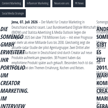
Content Marketing
Influencer Marketing
Neues von uns
PR News
Social Media Strategie
Jena, 07. Juli 2026
– Der Markt für Creator Marketing in
Somengo
die
Deutschland wächst rasant. Laut Bundesverband Digitale Wirtschaft
DIE
ANDR
inhaberg
(BVDW) und Statista Advertising & Media Outlook liegen die
SOMENGO
SOM
Social-
Ausgaben 2025 bei über 718 Millionen Euro – mit einer Prognose
Media-
von mehr als einer Milliarde Euro bis 2030. Gleichzeitig zeigt die
GMBH
GIBT
Agentur
aktuelle radar-Studie der pilot Agenturgruppe: Zwei Drittel aller
ERWEITERT
ES
aus
Social-Media-Nutzer in Deutschland sind durch Creator auf neue
Jena,
Produkte aufmerksam geworden. 38 Prozent haben das
IHR
SEIT
hat
empfohlene Produkt später auch gekauft. Besonders hoch ist das
PORTFOLIO
2011
Creator
Vertrauen bei den Themen Ernährung, Kochen und Reisen.
Marketin
UM
WAR
jetzt
CREATOR
KOM
als
eigenstä
MARKETING.
CREA
Geschäft
IM
MAR
in
ihr
INTERVIEW
GERA
Portfolio