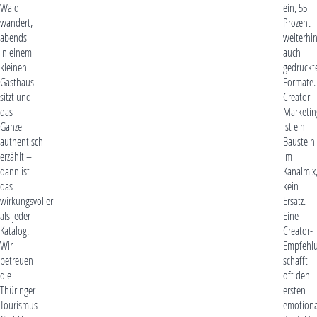
Wald
ein, 55
wandert,
Prozent
abends
weiterhi
in einem
auch
kleinen
gedruckt
Gasthaus
Formate.
sitzt und
Creator
das
Marketin
Ganze
ist ein
authentisch
Baustein
erzählt –
im
dann ist
Kanalmix
das
kein
wirkungsvoller
Ersatz.
als jeder
Eine
Katalog.
Creator-
Wir
Empfehl
betreuen
schafft
die
oft den
Thüringer
ersten
Tourismus
emotiona