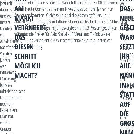
Creator selbst professioneller. Nano-Influencer mit 3.000 Followern
jetzt reif
Weil
AM
DAS
liefern heute Content auf einem Niveau, das vor fünf Jahren nur
dafür ist
Vertraue
Agenturen konnten. Gleichzeitig sind die Kosten gefallen. Laut
und weil
MARKT
NEUE
wichtiger
aktuellen Erhebungen von Influee ist der durchschnittliche CPM bei
unsere
ist als
VERÄNDERT,
GESC
Creator-Kooperationen im Jahresvergleich um 53 Prozent gesunken,
Kunden
Reichwei
während die Preise für Paid Social auf Meta und TikTok weiter
es
Die
DAS
WAR
steigen. Das verschiebt die Wirtschaftlichkeit klar zugunsten von
zunehmend
radar-
DIESEN
SETZ
Creator Marketing.
nachfragen.
Studie
Vor drei
der pilot
SCHRITT
IHR
Jahren
Agenturg
MÖGLICH
AUF
war
hat das
Influencer
gerade
MACHT?
NAN
Marketing
erst
INFL
für viele
bestätigt:
mittelständische
Die
STAT
Unternehmen
meisten
AUF
noch ein
Käufe
Experiment:
nach
DIE
Man hat
einer
GROSS
einem
Creator-
Creator
Empfehl
AME