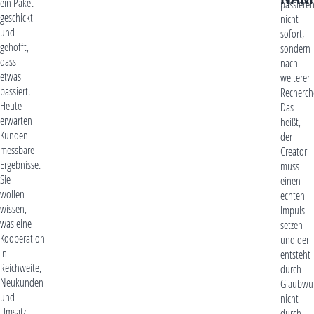
ein Paket
passiere
geschickt
nicht
und
sofort,
gehofft,
sondern
dass
nach
etwas
weiterer
passiert.
Recherch
Heute
Das
erwarten
heißt,
Kunden
der
messbare
Creator
Ergebnisse.
muss
Sie
einen
wollen
echten
wissen,
Impuls
was eine
setzen
Kooperation
und der
in
entsteht
Reichweite,
durch
Neukunden
Glaubwür
und
nicht
Umsatz
durch