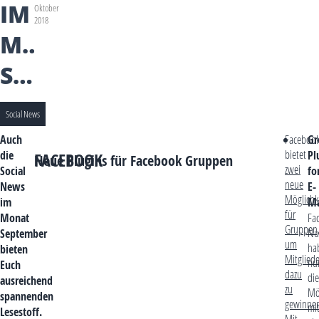
IM
Oktober
2018
MONAT
SEPTEMBER
Social News
Auch
Faceboo
Gr
bietet
die
Pl
FACEBOOK
Neue Plugins für Facebook Gruppen
zwei
Social
fo
neue
News
E-
Möglichk
im
Ma
für
Monat
Fa
Gruppen
Nu
September
um
ha
bieten
Mitgliede
nu
Euch
dazu
die
ausreichend
zu
Mög
spannenden
gewinne
mi
Lesestoff.
Mit