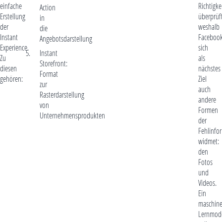
einfache
Richtigke
Action
Erstellung
überprüft
in
der
weshalb
die
Instant
Faceboo
Angebotsdarstellung
Experience.
sich
Instant
Zu
als
Storefront:
diesen
nächstes
Format
gehören:
Ziel
zur
auch
Rasterdarstellung
andere
von
Formen
Unternehmensprodukten
der
Fehlinfo
widmet:
den
Fotos
und
Videos.
Ein
maschine
Lernmode