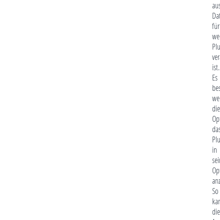
au
Da
für
we
Pl
ver
ist.
Es
be
we
die
Op
da
Pl
in
sei
Op
an
So
ka
die