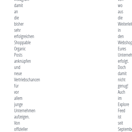
damit
wo
an
aus
die
die
bisher
Weiterle
sehr
in
erfolgreichen
den
Shoppable
Websho
Organic
Eures
Posts
Unterne
anknüpfen
erfolgt.
und
Doch
neue
damit
Vertriebschancen
nicht
für
genug!
vor
Auch
allem
im
junge
Explore
Unternehmen
Feed
aufzeigen.
ist
Von
seit
offizieller
Septemb