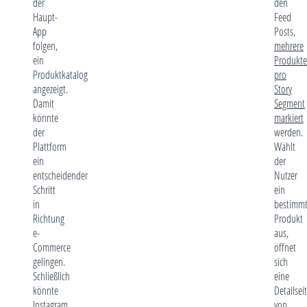
der
den
Haupt-
Feed
App
Posts,
folgen,
mehrere
ein
Produkte
Produktkatalog
pro
angezeigt.
Story
Damit
Segment
könnte
markiert
der
werden.
Plattform
Wählt
ein
der
entscheidender
Nutzer
Schritt
ein
in
bestimmt
Richtung
Produkt
e-
aus,
Commerce
öffnet
gelingen.
sich
Schließlich
eine
könnte
Detailseit
Instagram
von