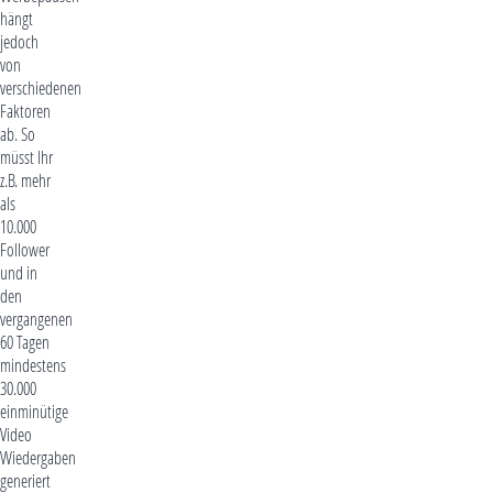
hängt
jedoch
von
verschiedenen
Faktoren
ab. So
müsst Ihr
z.B. mehr
als
10.000
Follower
und in
den
vergangenen
60 Tagen
mindestens
30.000
einminütige
Video
Wiedergaben
generiert