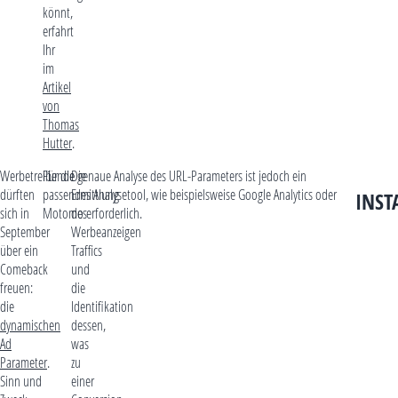
könnt,
erfahrt
Ihr
im
Artikel
von
Thomas
Hutter
.
Werbetreibende
Für die genaue Analyse des URL-Parameters ist jedoch ein
Die
dürften
passendes Analysetool, wie beispielsweise Google Analytics oder
Ermittlung
INS
sich in
Motomo erforderlich.
des
September
Werbeanzeigen
über ein
Traffics
Comeback
und
freuen:
die
die
Identifikation
dynamischen
dessen,
Ad
was
Parameter
.
zu
Sinn und
einer