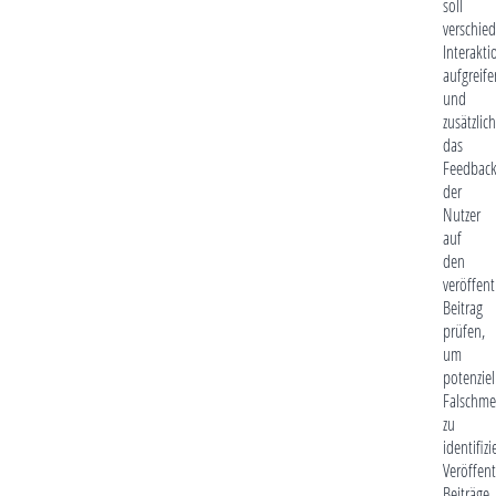
soll
verschie
Interakti
aufgreife
und
zusätzlich
das
Feedbac
der
Nutzer
auf
den
veröffent
Beitrag
prüfen,
um
potenziel
Falschm
zu
identifizi
Veröffent
Beiträge,