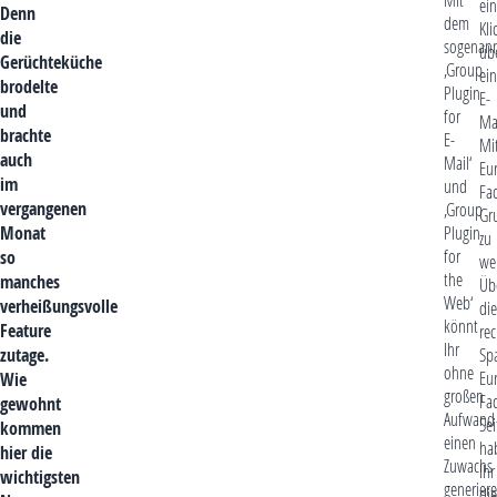
ei
Denn
dem
Kli
die
sogenan
üb
Gerüchteküche
‚Group
ei
brodelte
Plugin
E-
und
for
Ma
brachte
E-
Mi
auch
Mail‘
Eu
im
und
Fa
vergangenen
‚Group
Gr
Monat
Plugin
zu
for
so
we
the
manches
Üb
Web‘
verheißungsvolle
die
könnt
Feature
rec
Ihr
zutage.
Spa
ohne
Eu
Wie
großen
Fa
gewohnt
Aufwand
Sei
kommen
einen
ha
hier die
Zuwachs
Ihr
wichtigsten
generiere
die