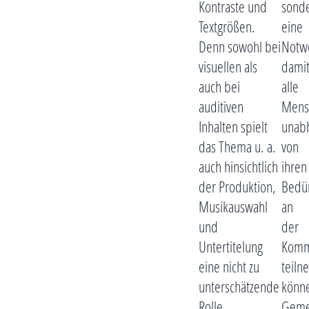
Kontraste und
sond
Textgrößen.
eine
Denn sowohl bei
Notwe
visuellen als
dami
auch bei
alle
auditiven
Mens
Inhalten spielt
unab
das Thema u. a.
von
auch hinsichtlich
ihren
der Produktion,
Bedür
Musikauswahl
an
und
der
Untertitelung
Komm
eine nicht zu
teil
unterschätzende
könn
Rolle.
Geme