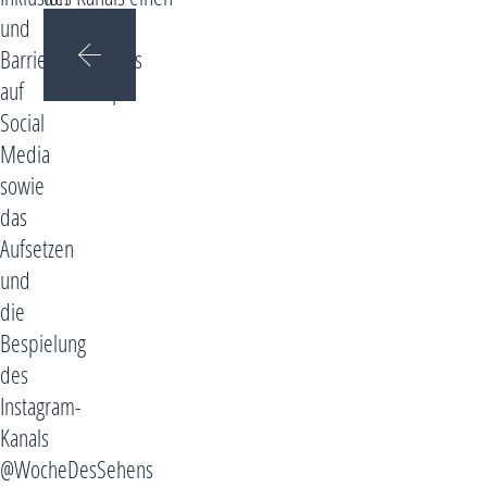
und
wichtigen
Barrierefreiheit
Baustein des
auf
Workshops.
Social
Media
sowie
das
Aufsetzen
und
die
Bespielung
des
Instagram-
Kanals
@WocheDesSehens