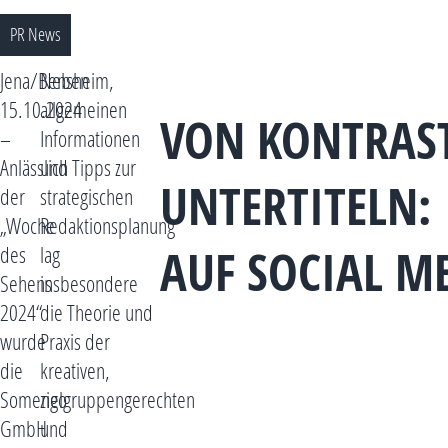
PR News
Jena/Bensheim,
Neben
15.10.2024
allgemeinen
VON KONTRASTE
–
Informationen
Anlässlich
und Tipps zur
NTERTITELN: I
der
strategischen
„Woche
Redaktionsplanung
UF SOCIAL ME
des
lag
Sehens
insbesondere
2024“
die Theorie und
wurde
Praxis der
die
kreativen,
Somengo
zielgruppengerechten
GmbH
und