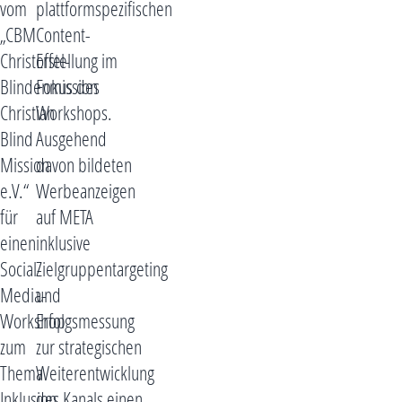
vom
plattformspezifischen
„CBM
Content-
Christoffel-
Erstellung im
Blindenmission
Fokus des
Christian
Workshops.
Blind
Ausgehend
Mission
davon bildeten
e.V.“
Werbeanzeigen
für
auf META
einen
inklusive
Social-
Zielgruppentargeting
Media-
und
Workshop
Erfolgsmessung
zum
zur strategischen
Thema
Weiterentwicklung
Inklusion
des Kanals einen