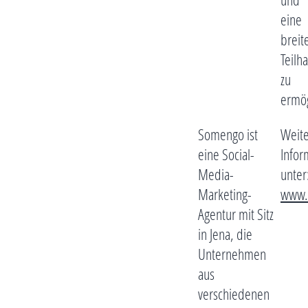
eine
breit
Teilh
zu
ermög
Somengo ist
Weit
eine Social-
Infor
Media-
unter
Marketing-
www.
Agentur mit Sitz
in Jena, die
Unternehmen
aus
verschiedenen