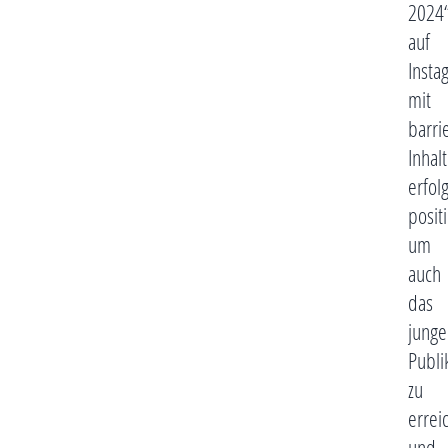
2024
auf
Insta
mit
barri
Inhal
erfol
positi
um
auch
das
junge
Publ
zu
errei
und