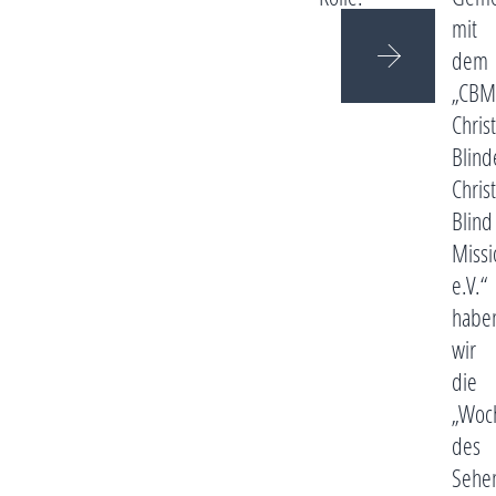
mit
dem
„CBM
Christ
Blind
Chris
Blind
Missi
e.V.“
habe
wir
die
„Woc
des
Sehe