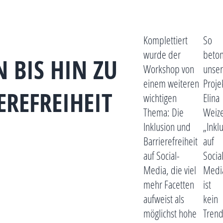
Komplettiert
So
wurde der
beton
IS HIN ZU U
Workshop von
unse
einem weiteren
Proje
EFREIHEIT A
wichtigen
Elina
Thema: Die
Weize
Inklusion und
„Inkl
Barrierefreiheit
auf
auf Social-
Socia
Media, die viel
Medi
mehr Facetten
ist
aufweist als
kein
möglichst hohe
Trend