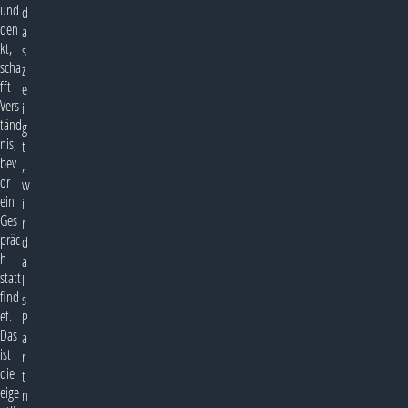
und
d
den
a
kt,
s
scha
z
fft
e
Vers
i
tänd
g
nis,
t
bev
,
or
w
ein
i
Ges
r
präc
d
h
a
statt
l
find
s
et.
P
Das
a
ist
r
die
t
eige
n