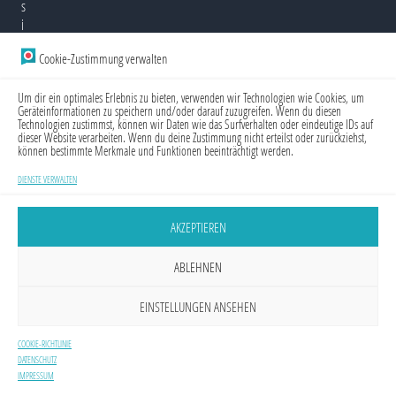
s
i
o
Cookie-Zustimmung verwalten
n
e
Um dir ein optimales Erlebnis zu bieten, verwenden wir Technologien wie Cookies, um
l
Geräteinformationen zu speichern und/oder darauf zuzugreifen. Wenn du diesen
l
Technologien zustimmst, können wir Daten wie das Surfverhalten oder eindeutige IDs auf
u
dieser Website verarbeiten. Wenn du deine Zustimmung nicht erteilst oder zurückziehst,
können bestimmte Merkmale und Funktionen beeinträchtigt werden.
n
d
DIENSTE VERWALTEN
v
e
AKZEPTIEREN
r
s
t
ABLEHNEN
ä
n
EINSTELLUNGEN ANSEHEN
d
l
COOKIE-RICHTLINIE
i
DATENSCHUTZ
c
IMPRESSUM
h