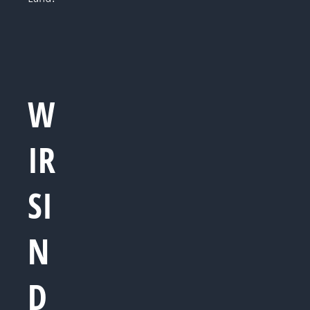
W
IR
SI
N
D