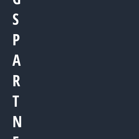
S
P
A
R
T
N