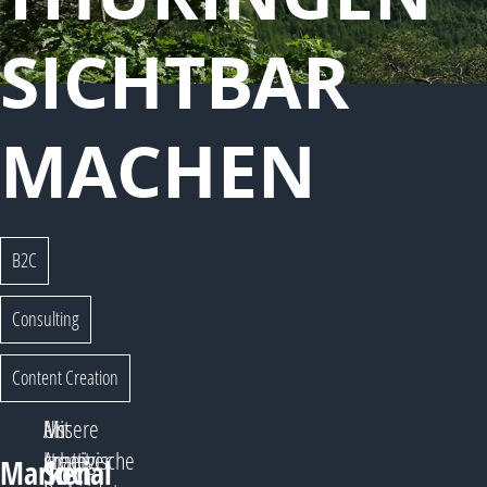
SICHTBAR
MACHEN
B2C
Consulting
Content Creation
Mit
Als
Unsere
kreativer
strategische
Arbeit
Marken
Social