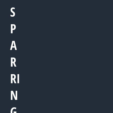
S
P
A
R
RI
N
G