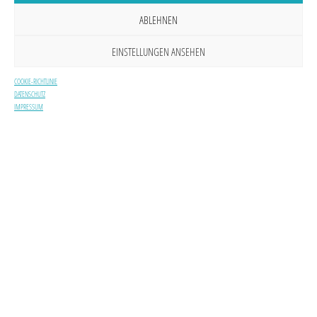
ABLEHNEN
EINSTELLUNGEN ANSEHEN
COOKIE-RICHTLINIE
DATENSCHUTZ
IMPRESSUM
Creator Marketing für D2C und Tourismus:
Gold beim German Bra
Warum Nano-Influencer den Unterschied
Kampagne „FREIHEIT“ f
machen
Tourismus ausgezeichn
7. Juli 2026 -
Die Somengo GmbH erweitert
1. Juli 2026 -
Die Jenaer 