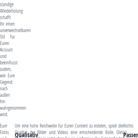
ständige
Wiederholung
schafft
Ihr einen
unverwechselbaren
Stil für
Euren
Account
und
beeinflusst
zudem,
wie Eure
Gegend
nach
außen
hin
wahrgenommen
wird.
Eure
Um eine hohe Reichweite für Euren Content zu erzielen, spielt die
Nichts
Fotos
Qualität der Bilder und Videos eine entscheidende Rolle. Dies
ist
Qualitativ
Passe