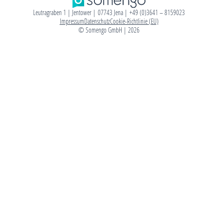
Leutragraben 1 | Jentower | 07743 Jena | +49 (0)3641 – 8159023
Impressum
Datenschutz
Cookie-Richtlinie (EU)
© Somengo GmbH | 2026