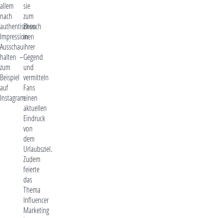
allem
sie
nach
zum
authentischen
Besuch
Impressionen
in
Ausschau
ihrer
halten –
Gegend
zum
und
Beispiel
vermitteln
auf
Fans
Instagram.
einen
aktuellen
Eindruck
von
dem
Urlaubsziel.
Zudem
feierte
das
Thema
Influencer
Marketing