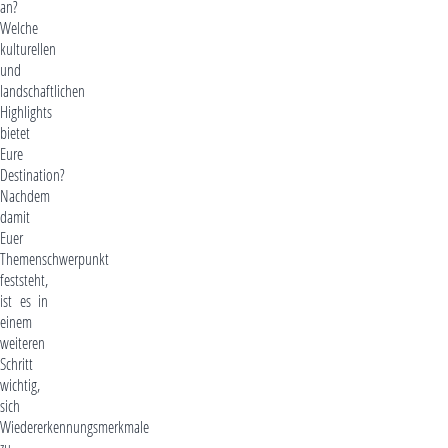
an?
Welche
kulturellen
und
landschaftlichen
Highlights
bietet
Eure
Destination?
Nachdem
damit
Euer
Themenschwerpunkt
feststeht,
ist es in
einem
weiteren
Schritt
wichtig,
sich
Wiedererkennungsmerkmale
zu