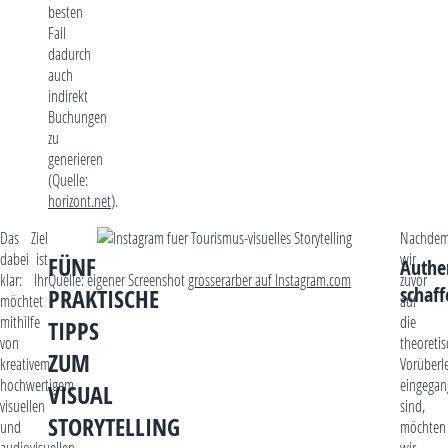
besten
Fall
dadurch
auch
indirekt
Buchungen
zu
generieren
(Quelle:
horizont.net
).
Das Ziel
Nachde
dabei ist
wir
FÜNF
Authen
klar: Ihr
Quelle: eigener Screenshot
grosserarber auf Instagram.com
zuvor
schaff
PRAKTISCHE
möchtet
auf
mithilfe
die
TIPPS
von
theoreti
ZUM
kreativem,
Vorüberl
hochwertigem
eingegan
VISUAL
visuellen
sind,
STORYTELLING
und
möchten
audiovisuellen
wir