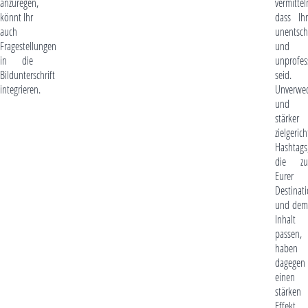
anzuregen,
vermittel
könnt Ihr
dass Ihr
auch
unentsch
Fragestellungen
und
in die
unprofes
Bildunterschrift
seid.
integrieren.
Unverwec
und
stärker
zielgerich
Hashtags
die zu
Eurer
Destinat
und dem
Inhalt
passen,
haben
dagegen
einen
stärken
Effekt.