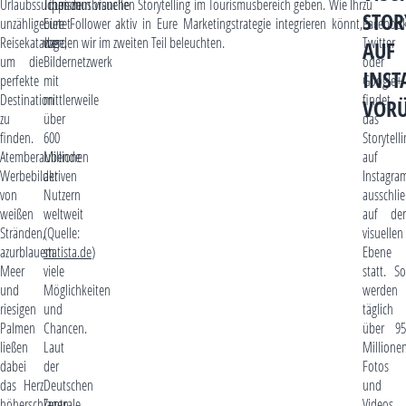
Urlaubssuchende
Tourismusbranche
Tipps zum visuellen Storytelling im Tourismusbereich geben. Wie Ihr
zu
STOR
unzählige
bietet
Eure Follower aktiv in Eure Marketingstrategie integrieren könnt,
Facebook
Reisekataloge,
das
werden wir im zweiten Teil beleuchten.
Twitter
AUF
um die
Bildernetzwerk
oder
INST
perfekte
mit
Google+
Destination
mittlerweile
findet
VOR
zu
über
das
finden.
600
Storytell
Atemberaubende
Millionen
auf
Werbebilder
aktiven
Instagra
von
Nutzern
ausschlie
weißen
weltweit
auf der
Stränden,
(Quelle:
visuellen
azurblauem
statista.de
)
Ebene
Meer
viele
statt. So
und
Möglichkeiten
werden
riesigen
und
täglich
Palmen
Chancen.
über 95
ließen
Laut
Millione
dabei
der
Fotos
das Herz
Deutschen
und
höherschlagen.
Zentrale
Videos