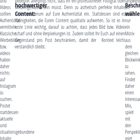
und
bedeutet allerdings nicht, dass Ihr ein professioneller Fotograf oder
langweili
hochwertiger
Besch
Videos
Mediengestalter sein müsst. Denn zu ästhetisch perfekte Inhalte
als
Content:
wähle
sollten
zahlen wiederum auf Eure Authentizität ein. Stattdessen sind es
immer
Authentizität
Kleinigkeiten, die Euren Content qualitativ aufwerten. So ist es in
nur
vermitteln.
erste Linie wichtig, darauf zu achten, dass jedes Bild bzw. Video
ein
Klassische
scharf und ohne Verpixelungen ist. Zudem solltet Ihr Euch auf einen
Motiv
Werbebilder
Gegenstand pro Post beschränken, damit der Kontext leicht
aus
bzw. -
verständlich bleibt.
dem
videos
gleichen
haben
Blickwink
daher
zu
nichts
sehen.
auf
Findet
Instagram
daher
zu
einen
suchen.
interess
Postet
Mix,
stattdessen
spielt
aktuelle
mit
und
den
situationsgebundene
Perspekti
Inhalte
zeigt