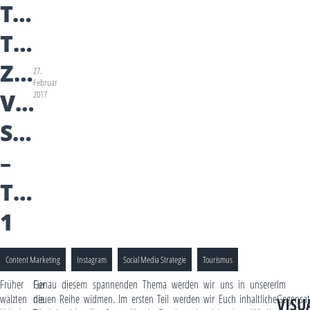
TOURISMUS:
TIPPS
ZUM
27.
Februar
VISUAL
2017
STORYTELLING
–
TEIL
1
Content Marketing
Instagram
Social Media Strategie
Tourismus
Früher
Für
Genau diesem spannenden Thema werden wir uns in unserer
Im
wälzten
die
neuen Reihe widmen. Im ersten Teil werden wir Euch inhaltliche
Gegensat
VISU