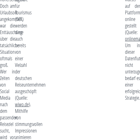
Doch am
für
auf der
Urlaubsort
Tourismus
Plattfor
angekommen,
(DZT)
online
war die
werden
gestellt
Enttäuschung
diese
(Quelle:
über die
auch
onlinema
tatsächliche
bereits
Um in
Situation
von
dieser
oftmals
einer
Datenflu
groß.
Vielzahl
nicht
Wer in
der
unterzug
Zeiten
deutschen
bedarf es
von
Reiseunternehmen
einer
Social
ausgeschöpft
erfolgrei
Media
(Quelle:
Strategie.
nach
wiwo.de
).
dem
Mithilfe
passenden
von
Reiseziel
stimmungsvollen
sucht,
Impressionen
wird vor
animieren