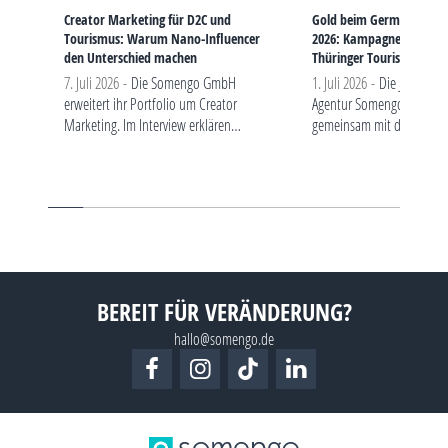
Creator Marketing für D2C und
Gold beim German Bran
Tourismus: Warum Nano-Influencer
2026: Kampagne „FREIHEI
den Unterschied machen
Thüringer Tourismus aus
7. Juli 2026 -
Die Somengo GmbH
1. Juli 2026 -
Die Jenaer So
erweitert ihr Portfolio um Creator
Agentur Somengo gewinn
Marketing. Im Interview erklären
gemeinsam mit der Thürin
Geschäftsführer André Schmidt und
Tourismus GmbH und der
Projektleiterin Ella Fuhrmann, warum
Partneragentur Diemar Ju
gerade D2C-Marken und
Gold in der Kategorie „Exc
Tourismusunternehmen von…
Brand Strategy…
BEREIT FÜR VERÄNDERUNG?
hallo@somengo.de