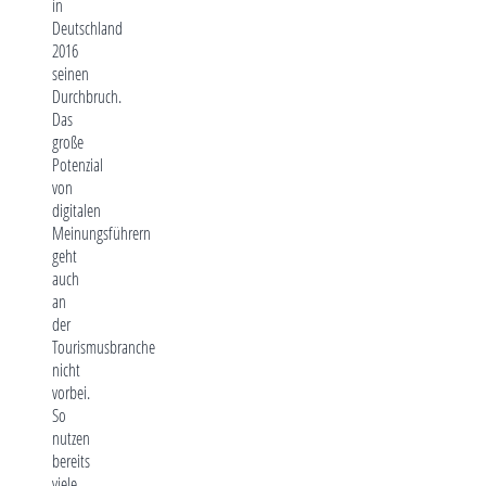
in
Deutschland
2016
seinen
Durchbruch.
Das
große
Potenzial
von
digitalen
Meinungsführern
geht
auch
an
der
Tourismusbranche
nicht
vorbei.
So
nutzen
bereits
viele