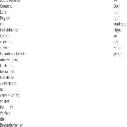
Content
Euch
Eurer
nun
Region
fünf
ein
konkrete
individuelles
Tipps
Gesicht
an
verleihen
die
sowie
Hand
Urlaubssuchende
geben:
überzeugen,
Euch zu
besuchen.
Um diese
Zielstellung
zu
verwirklichen,
solltet
Ihr im
Vorfeld
die
Besonderheiten