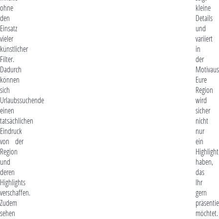
ohne
kleine
den
Details
Einsatz
und
vieler
variiert
künstlicher
in
Filter.
der
Dadurch
Motivaus
können
Eure
sich
Region
Urlaubssuchende
wird
einen
sicher
tatsächlichen
nicht
Eindruck
nur
von der
ein
Region
Highlight
und
haben,
deren
das
Highlights
Ihr
verschaffen.
gern
Zudem
präsenti
sehen
möchtet.