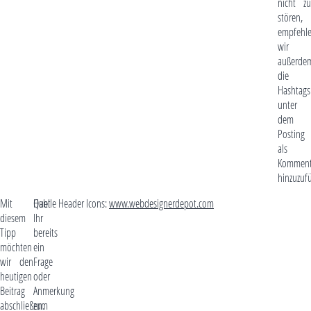
nicht zu
stören,
empfehl
wir
außerde
die
Hashtags
unter
dem
Posting
als
Komment
hinzuzuf
Mit
Habt
Quelle Header Icons:
www.webdesignerdepot.com
diesem
Ihr
Tipp
bereits
möchten
ein
wir den
Frage
heutigen
oder
Beitrag
Anmerkung
abschließen.
zum