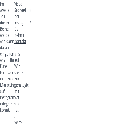
Im
Visual
zweiten
Storytelling
Teil
bei
dieser
Instagram?
Reihe
Dann
werden
nehmt
wir dann
Kontakt
darauf
zu
eingehen,
uns
wie Ihr
auf.
Eure
Wir
Follower
stehen
in Eure
Euch
Marketingstrategie
gern
auf
mit
Instagram
Rat
integrieren
und
könnt.
Tat
zur
Seite.