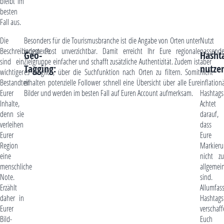
bleibt im
besten
Fall aus.
Die
Besonders für die Tourismusbranche ist die Angabe von Orten unter
Nutzt
Beschreibungstexte
jedem Post unverzichtbar. Damit erreicht Ihr Eure regionale
passend
Geo-
Hasht
sind ein
Zielgruppe einfacher und schafft zusätzliche Authentizität. Zudem ist
aber
Tagging:
nutze
wichtiger
es möglich, über die Suchfunktion nach Orten zu filtern. Somit
nicht
Bestandteil
erhalten potenzielle Follower schnell eine Übersicht über alle Eure
inflation
Eurer
Bilder und werden im besten Fall auf Euren Account aufmerksam.
Hashtags
Inhalte,
Achtet
denn sie
darauf,
verleihen
dass
Eurer
Eure
Region
Markier
eine
nicht zu
menschliche
allgemei
Note.
sind.
Erzählt
Allumfas
daher in
Hashtags
Eurer
verschaf
Bild-
Euch