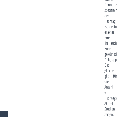
Denn je
spezifisc
der
Hashtag
ist, desto
exakter
erreicht
Ihr auch
Eure
gewünsc
Zielgrupp
Das
gleiche
gilt für
die
Anzahl
von
Hashtags
Aktuelle
Studien
zeigen,