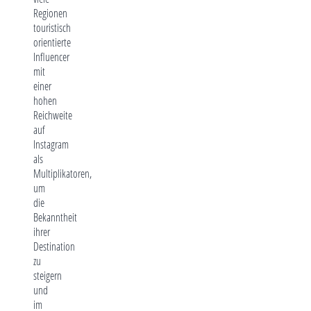
Regionen
touristisch
orientierte
Influencer
mit
einer
hohen
Reichweite
auf
Instagram
als
Multiplikatoren,
um
die
Bekanntheit
ihrer
Destination
zu
steigern
und
im