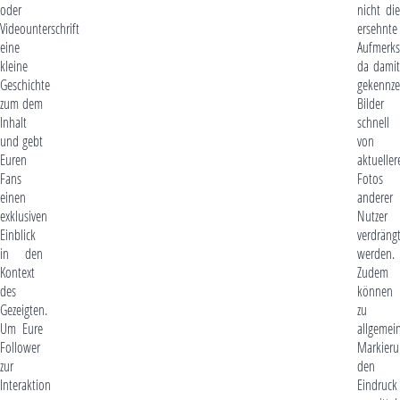
oder
nicht die
Videounterschrift
ersehnte
eine
Aufmerks
kleine
da damit
Geschichte
gekennze
zum dem
Bilder
Inhalt
schnell
und gebt
von
Euren
aktueller
Fans
Fotos
einen
anderer
exklusiven
Nutzer
Einblick
verdräng
in den
werden.
Kontext
Zudem
des
können
Gezeigten.
zu
Um Eure
allgemei
Follower
Markier
zur
den
Interaktion
Eindruck