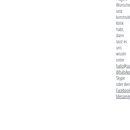
Wünsche
und
konstrukt
Kritik
habt,
dann
lasst es
uns
wissen
unter
hallo@s
WhatsAp
Skype
oder den
Faceboo
Messeng