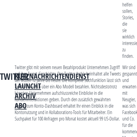
helfen
sollen,
Stories,
die
sie
wirklich
interessi
zu
finden.
Twitter gibt mit seinem neuen Bezahlprodukt Unternehmen Zugriff
Wir sind
auf ihre Tweet-Geschichte. Das Twitter Archiv beinhaltet alle Tweets
gespannt
TWITTER
KURZNACHRICHTENDIENST
der letzten 12 Jahre bis heute. Die komplexe Suchfunktion lässt sich
und
LAUNCHT
Twitter natürlich über ein Abo Modell bezahlen. Nichtsdestotrotz
erwarten
könnten Unternehmen aufschlussreiche Einblicke in die
mit
ARCHIV
Kundeninteraktionen geben. Durch den zusätzlich gewährten
Neugier,
ABO
Zugang zum Konto-Dashboard erhaltet Ihr einen Einblick in die
was sich
Kontonutzung und in Kollaborations-Tools für Mitarbeiter. Ein
Faceboo
Suchpaket für 100 Anfragen pro Monat kostet aktuell 99 US-Dollar.
und Co.
für die
kommen