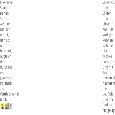
Inwieweit
„Einstell
Snap
und
seinen
„Filter
Store für
und
weitere
Linsen“.
Marken
Aus 150
öffnet,
Vorlagen
ist noch
können
nicht
sich die
bekannt,
User
obgleich
Motive
dies
aussuch
durchaus
und mit
ein
Text
gewisses
personali
Potenzial
nachdem
als
die
Vertriebskanal
Laufzeit
birgt.
und der
Radius
festgeleg