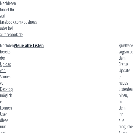
Nachlesen
findet Ihr
auf
facebook.com/business
oder bei
allfacebook.de
.
Nachdem
Neue alte Listen
Faceboo
Quelle:
bereits
fügt
wersm.c
der
dem
Upload
Status
von
Update
Stories
ein
vom
neues
Desktop
Listenfea
möglich
hinzu,
ist,
mit
können
dem
User
Ihr
diese
alle
nun
mögliche
auch
Arten