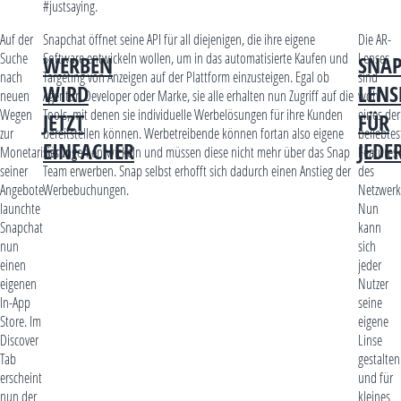
#justsaying.
Auf der
Snapchat öffnet seine API für all diejenigen, die ihre eigene
Die AR-
Suche
Software entwickeln wollen, um in das automatisierte Kaufen und
Lenses
WERBEN
SNAP
nach
Targeting von Anzeigen auf der Plattform einzusteigen. Egal ob
sind
WIRD
LENS
neuen
Agentur, Developer oder Marke, sie alle erhalten nun Zugriff auf die
wohl
Wegen
Tools, mit denen sie individuelle Werbelösungen für ihre Kunden
eines der
JETZT
FÜR
zur
bereitstellen können. Werbetreibende können fortan also eigene
beliebtes
EINFACHER
JED
Monetarisierung
Lösungen entwickeln und müssen diese nicht mehr über das Snap
Features
seiner
Team erwerben. Snap selbst erhofft sich dadurch einen Anstieg der
des
Angebote
Werbebuchungen.
Netzwerk
launchte
Nun
Snapchat
kann
nun
sich
einen
jeder
eigenen
Nutzer
In-App
seine
Store. Im
eigene
Discover
Linse
Tab
gestalten
erscheint
und für
nun der
kleines