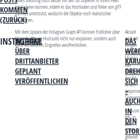
sollen zukünftig noch besser mit den 3D Objekten in ihrem Feed
interagieren können, indem es das Hochladen und Teilen von gITF
KOMMEN
2.0 Files unterstützt, wodurch die Objekte noch realistischer
(ZURÜCK)
erscheinen.
Mit dem Update der Instagram Graph API können Publisher über
Aktuell
Drittanbieter wie Hootsuite nicht nur vorplanen, sondern auch
wird mit
INSTAGRAM
BEITRÄGE
DAS
ohne ein weiteres Eingreifen veröffentlichen.
einigen
ÜBER
WERB
wenigen
Marken
DRITTANBIETER
KARU
das
GEPLANT
DREH
Platziere
von bis
VERÖFFENTLICHEN
SICH
zu drei
–
gesponse
Segment
AUC
den
IN
Carousel
Ads, in
DEN
den
STOR
Stories
getestet.