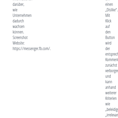
darüber,
einen
wie
„Dislike“.
Unternehmen
Mit
dadurch
Klick
wachsen
auf
können.
den
Screenshot
Button
Website:
wird
https://messenger.fb.com/.
der
entsprec
Komment
zunächst
verborge
und
kann
anhand
weiterer
Kriterien
wie
„beleidig
„irreleva