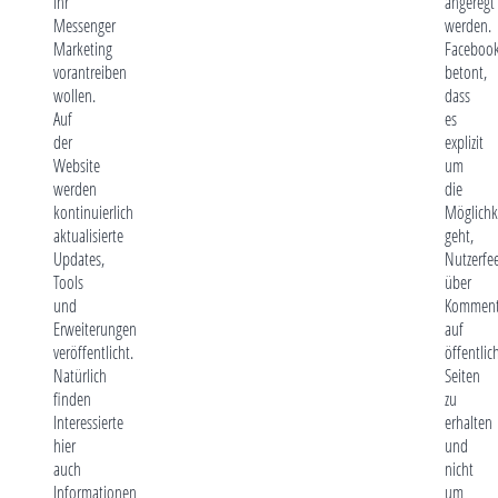
ihr
angeregt
Messenger
werden.
Marketing
Faceboo
vorantreiben
betont,
wollen.
dass
Auf
es
der
explizit
Website
um
werden
die
kontinuierlich
Möglichk
aktualisierte
geht,
Updates,
Nutzerfe
Tools
über
und
Komment
Erweiterungen
auf
veröffentlicht.
öffentlic
Natürlich
Seiten
finden
zu
Interessierte
erhalten
hier
und
auch
nicht
Informationen
um