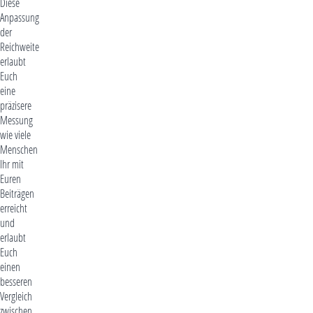
Diese
Anpassung
der
Reichweite
erlaubt
Euch
eine
präzisere
Messung
wie viele
Menschen
Ihr mit
Euren
Beiträgen
erreicht
und
erlaubt
Euch
einen
besseren
Vergleich
zwischen