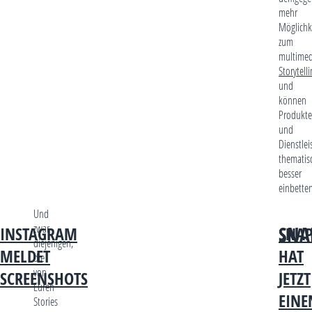
mehr
Möglichk
zum
multimed
Storytell
und
können
Produkte
und
Dienstlei
thematis
besser
einbetten
Und
zwar
SNA
INSTAGRAM
SNA
diejenigen,
MELDET
HAT
die
von
SCREENSHOTS
JETZT
Euren
EINE
Stories