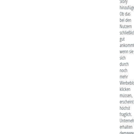
Story
hinzufüg
Ob das
bei den
Nutzern
schließli
gut
ankommt
wenn sie
sich
durch
noch
mehr
Werbebl
klicken
müssen,
erscheint
höchst
fraglich.
Unterne
erhalten
demgege