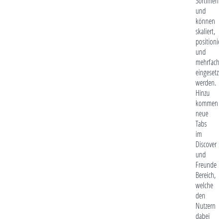
Sortimen
und
können
skaliert,
positioni
und
mehrfac
eingesetz
werden.
Hinzu
kommen
neue
Tabs
im
Discover
und
Freunde
Bereich,
welche
den
Nutzern
dabei