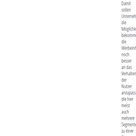
Damit
sollen
Unterne
die
Möglichk
bekomm
die
Werbeinh
noch
besser
an das
Verhalte
der
Nutzer
anzupass
die hier
meist
auch
mehrere
Segment
zu einer