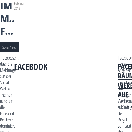
IM
Februar
2018
MONAT
FEBRUAR
Social News
Trotzdessen,
Faceboo
dass die
schiebt
FACEBOOK
FACE
Meldungen
Anzeigen
RÄU
aus der
mit
Social
irreführ
WERB
Welt von
oder
AUF
Themen
betrüger
rund um
Werbepra
die
zukünftig
Facebook
den
Reichweite
Riegel
dominiert
vor. Laut
werden,
den