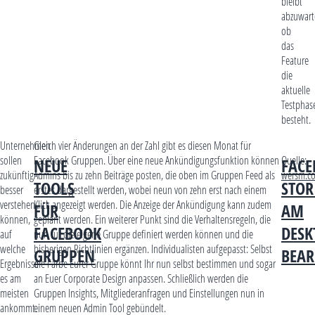
bleibt
abzuwart
ob
das
Feature
die
aktuelle
Testphas
besteht.
Unternehmen
Gleich vier Änderungen an der Zahl gibt es diesen Monat für
sollen
Facebook Gruppen. Über eine neue Ankündigungsfunktion können
Quelle:
NEUE
FACE
zukünftig
Admins bis zu zehn Beiträge posten, die oben im Gruppen Feed als
wersm.c
TOOLS
STOR
besser
erstes dargestellt werden, wobei neun von zehn erst nach einem
verstehen
Klick angezeigt werden. Die Anzeige der Ankündigung kann zudem
FÜR
AM
können,
geplant werden. Ein weiterer Punkt sind die Verhaltensregeln, die
FACEBOOK
DESK
auf
nun für die eigene Gruppe definiert werden können und die
welche
bisherigen Richtlinien ergänzen. Individualisten aufgepasst: Selbst
GRUPPEN
BEAR
Ergebnisse
die Farbe Eurer Gruppe könnt Ihr nun selbst bestimmen und sogar
es am
an Euer Corporate Design anpassen. Schließlich werden die
meisten
Gruppen Insights, Mitgliederanfragen und Einstellungen nun in
ankommt.
einem neuen Admin Tool gebündelt.