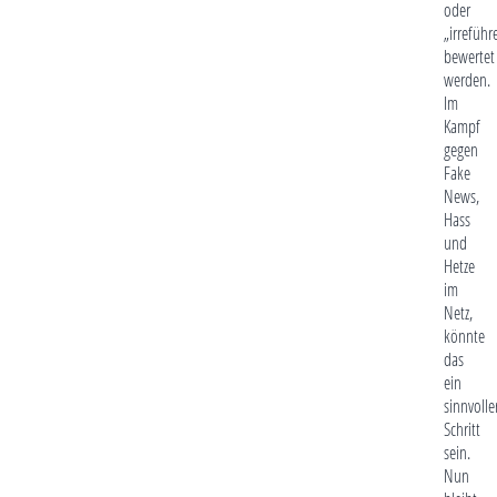
oder
„irreführ
bewertet
werden.
Im
Kampf
gegen
Fake
News,
Hass
und
Hetze
im
Netz,
könnte
das
ein
sinnvolle
Schritt
sein.
Nun