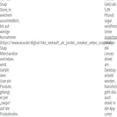
Snap
Geld (ab
Store, in
5,99
welchem
Pfund)
ausschließlich,
sogar
bis auf
veröffent
wenige
Unter
Ausnahmen
snapchat
(https://www.wuv.de/digital/nike_verkauft_air_jordan_sneaker_ueber_snapchat),
können
Snap
die
Merchandise
Lenses
vertrieben
direkt
wird.
am
Gefällt
Desktop
dem
erstellt
User ein
werden.
Produkt,
Natürlich
gelangt
geht das
er per
auch
„swipe“
direkt in
auf die
der App
Produktseite.
unter