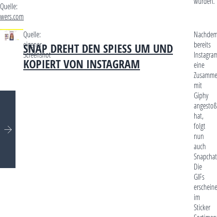
wurden.
Quelle:
wers.com
Quelle:
Nachde
eigener
bereits
SNAP DREHT DEN SPIESS UM UND K
Screenshot
Instagra
OPIERT VON INSTAGRAM
eine
Zusamme
mit
Giphy
angestoß
hat,
folgt
nun
auch
Snapchat
Die
GIFs
erschein
im
Sticker