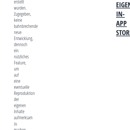
erstellt
EIGE
wurden.
IN-
Zugegeben,
keine
APP
bahnbrechende
STOR
neue
Entwicklung,
dennoch
ein
nützliches
Feature,
um
auf
eine
eventuelle
Reproduktion
der
eigenen
Inhalte
aufmerksam
zu
machen.