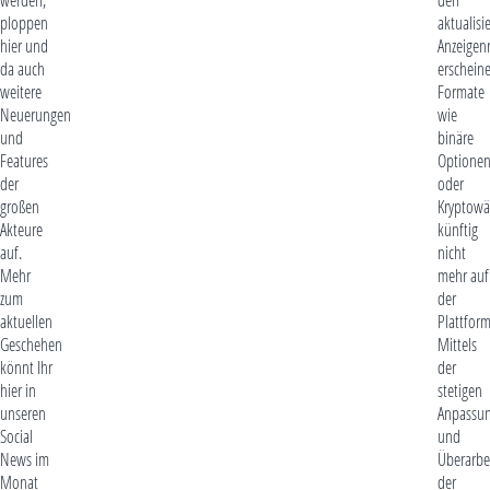
ploppen
aktualisi
hier und
Anzeigenr
da auch
erschein
weitere
Formate
Neuerungen
wie
und
binäre
Features
Optione
der
oder
großen
Kryptow
Akteure
künftig
auf.
nicht
Mehr
mehr auf
zum
der
aktuellen
Plattform
Geschehen
Mittels
könnt Ihr
der
hier in
stetigen
unseren
Anpassu
Social
und
News im
Überarbe
Monat
der