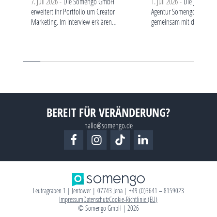
7. Juli 2026 -
Die Somengo GmbH
1. Juli 2026 -
Die Jenaer So
erweitert ihr Portfolio um Creator
Agentur Somengo gewinn
Marketing. Im Interview erklären
gemeinsam mit der Thürin
Geschäftsführer André Schmidt und
Tourismus GmbH und der
Projektleiterin Ella Fuhrmann, warum
Partneragentur Diemar Ju
gerade D2C-Marken und
Gold in der Kategorie „Exc
Tourismusunternehmen von…
Brand Strategy…
BEREIT FÜR VERÄNDERUNG?
hallo@somengo.de
Leutragraben 1 | Jentower | 07743 Jena | +49 (0)3641 – 8159023
Impressum
Datenschutz
Cookie-Richtlinie (EU)
© Somengo GmbH | 2026