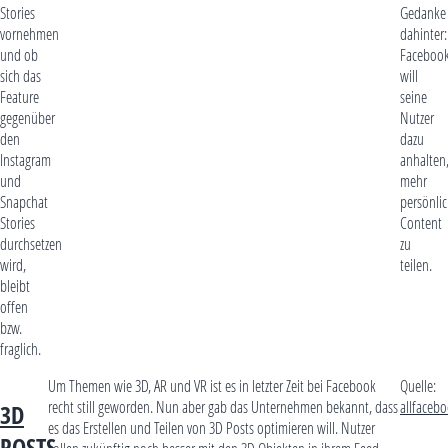
Stories
Gedanke
vornehmen
dahinter:
und ob
Faceboo
sich das
will
Feature
seine
gegenüber
Nutzer
den
dazu
Instagram
anhalten
und
mehr
Snapchat
persönli
Stories
Content
durchsetzen
zu
wird,
teilen.
bleibt
offen
bzw.
fraglich.
Um Themen wie 3D, AR und VR ist es in letzter Zeit bei Facebook
Quelle:
recht still geworden. Nun aber gab das Unternehmen bekannt, dass
allfaceb
3D
es das Erstellen und Teilen von 3D Posts optimieren will. Nutzer
POSTS