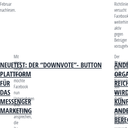
Februar
Richtlini
nachlesen.
versucht
Faceboo
weiterhi
aktiv
gegen
Betrüger
vorzugeh
Mit
Der
einer
Austausc
NEUE
TEST: DER “DOWNVOTE”- BUTTON
ÄND
neuen
auf
PLATTFORM
ORGA
Website
dem
möchte
Netzwerk
FÜR
REIC
Facebook
soll
DAS
WIR
nun
nun
Unternehmen
durch
MESSENGER
KÜNF
und
einen
MARKETING
AND
Entwickler
“Downvo
ansprechen,
Button
BERE
die
stärker