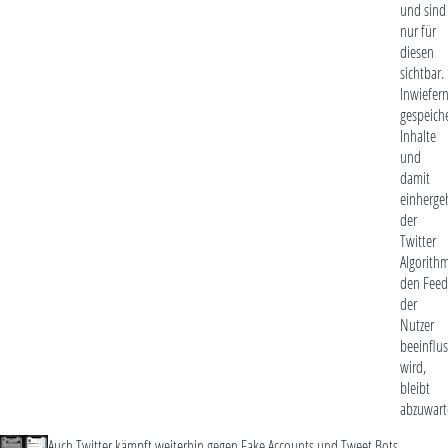
und sind
nur für
diesen
sichtbar.
Inwiefer
gespeich
Inhalte
und
damit
einherge
der
Twitter
Algorith
den Feed
der
Nutzer
beeinflu
wird,
bleibt
abzuwart
Auch Twitter kämpft weiterhin gegen Fake Accounts und Tweet Bots