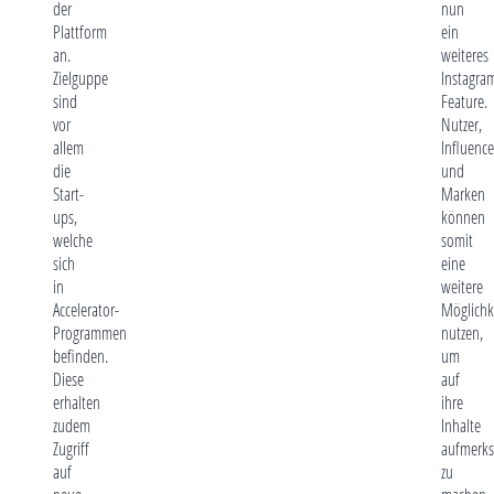
der
nun
Plattform
ein
an.
weiteres
Zielguppe
Instagra
sind
Feature.
vor
Nutzer,
allem
Influence
die
und
Start-
Marken
ups,
können
welche
somit
sich
eine
in
weitere
Accelerator-
Möglichk
Programmen
nutzen,
befinden.
um
Diese
auf
erhalten
ihre
zudem
Inhalte
Zugriff
aufmerk
auf
zu