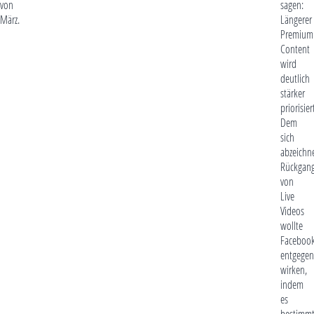
von
sagen:
März.
Längerer
Premium
Content
wird
deutlich
stärker
priorisier
Dem
sich
abzeichn
Rückgan
von
Live
Videos
wollte
Faceboo
entgegen
wirken,
indem
es
bestimm