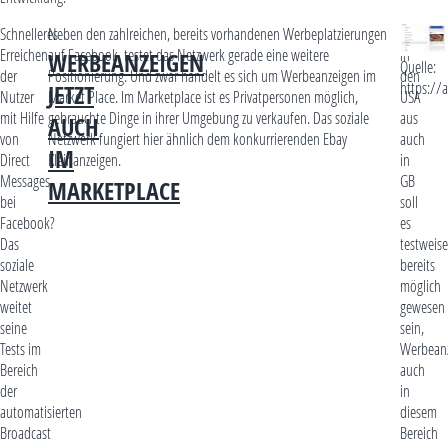
Schnelleres
Neben den zahlreichen, bereits vorhandenen Werbeplatzierungen
Sowohl
Erreichen
auf Facebook, testet das Netzwerk gerade eine weitere
in
WERBEANZEIGEN
Quelle:
der
Positionierung. Und zwar handelt es sich um Werbeanzeigen im
den
https://
JETZT
Nutzer
Market Place. Im Marketplace ist es Privatpersonen möglich,
USA
mit Hilfe
gebrauchte Dinge in ihrer Umgebung zu verkaufen. Das soziale
aus
AUCH
von
Netzwerk fungiert hier ähnlich dem konkurrierenden Ebay
auch
IM
Direct
Kleinanzeigen.
in
Messages
GB
MARKETPLACE
bei
soll
Facebook?
es
Das
testweise
soziale
bereits
Netzwerk
möglich
weitet
gewesen
seine
sein,
Tests im
Werbean
Bereich
auch
der
in
automatisierten
diesem
Broadcast
Bereich