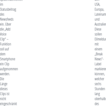
im
USA,
Statusbeitrag
Europa,
des
Lateinam
Newsfeeds
und
ein. Über
Australie
die „Add
Diese
Voice
sollen
Clip“ –
Eilmeldu
Funktion
mit
soll auf
einem
dem
„Break
Smartphone
News“-
ein Clip
Label
aufgenommen
markiere
werden.
können,
Die
welcher
Länge
sechs
dieses
Stunden
Clips ist
lang
nicht
oberhalb
eingeschränkt
des