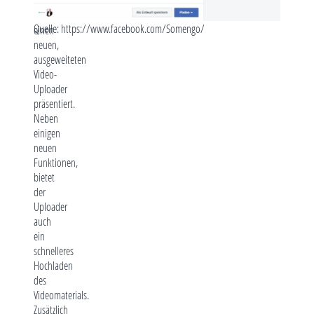
dass
Facebook
Quelle: https://www.facebook.com/Somengo/
einen
neuen,
ausgeweiteten
Video-
Uploader
präsentiert.
Neben
einigen
neuen
Funktionen,
bietet
der
Uploader
auch
ein
schnelleres
Hochladen
des
Videomaterials.
Zusätzlich