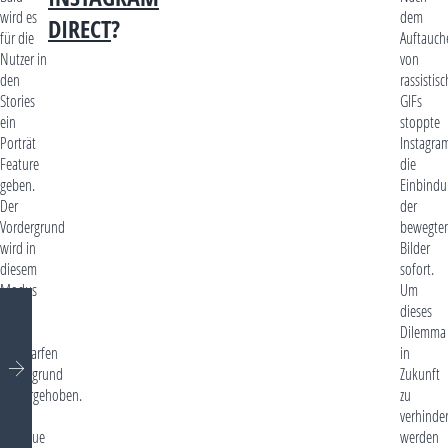
wird es
dem
DIRECT
?
für die
Auftauch
Nutzer in
von
den
rassistis
Stories
GIFs
ein
stoppte
Porträt
Instagra
Feature
die
geben.
Einbindu
Der
der
Vordergrund
bewegte
wird in
Bilder
diesem
sofort.
Modus
Um
durch
dieses
einen
Dilemma
unscharfen
in
Hintergrund
Zukunft
hervorgehoben.
zu
Wann
verhinde
die neue
werden