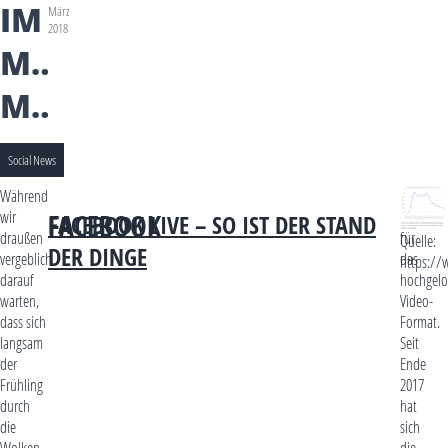
IM
März
2018
MONAT
MÄRZ
Social News
Während
Schlecht
wir
Zeiten
FACEBOOK
FACEBOOK LIVE – SO IST DER STAND
draußen
für
Quelle:
DER DINGE
vergeblich
das
https://
darauf
hochgelo
warten,
Video-
dass sich
Format.
langsam
Seit
der
Ende
Frühling
2017
durch
hat
die
sich
Wolken
die