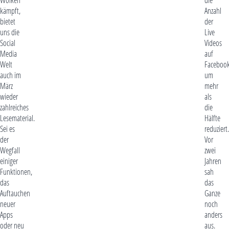
kämpft,
Anzahl
bietet
der
uns die
Live
Social
Videos
Media
auf
Welt
Faceboo
auch im
um
März
mehr
wieder
als
zahlreiches
die
Lesematerial.
Hälfte
Sei es
reduziert.
der
Vor
Wegfall
zwei
einiger
Jahren
Funktionen,
sah
das
das
Auftauchen
Ganze
neuer
noch
Apps
anders
oder neu
aus.