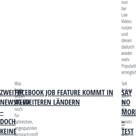
nun
bei
Live
Videos
nutzen
und
diesen
dadurch
wieder
mehr
Popularit
ermöglic
Was
Seit
Ende
Anfang
ZWEITER
FACEBOOK JOB FEATURE KOMMT IN
SAY
letzten
2017
NEWSFEED
40 WEITEREN LÄNDERN
NO
Jahres
ist
noch
die
–
MOR
für
Funktion
DOCH
–
zahlreichen,
bereits
angespannten
in
KEINE
TEST
Gesprächsstoff
den