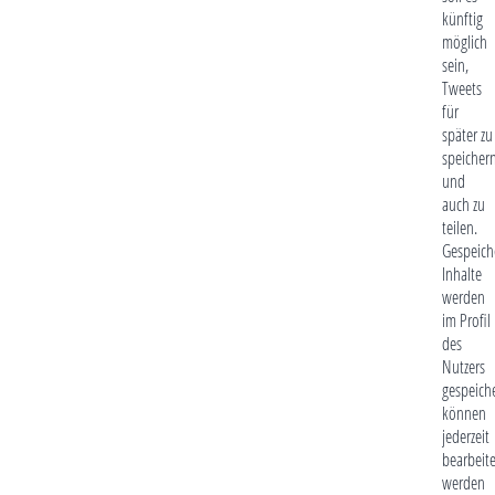
künftig
möglich
sein,
Tweets
für
später zu
speicher
und
auch zu
teilen.
Gespeich
Inhalte
werden
im Profil
des
Nutzers
gespeiche
können
jederzeit
bearbeite
werden