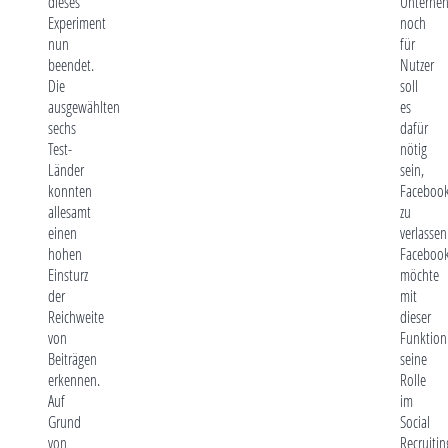
dieses
Unterne
Experiment
noch
nun
für
beendet.
Nutzer
Die
soll
ausgewählten
es
sechs
dafür
Test-
nötig
Länder
sein,
konnten
Faceboo
allesamt
zu
einen
verlassen
hohen
Faceboo
Einsturz
möchte
der
mit
Reichweite
dieser
von
Funktion
Beiträgen
seine
erkennen.
Rolle
Auf
im
Grund
Social
von
Recruitin