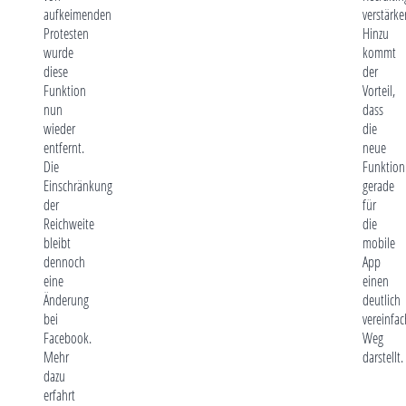
aufkeimenden
verstärke
Protesten
Hinzu
wurde
kommt
diese
der
Funktion
Vorteil,
nun
dass
wieder
die
entfernt.
neue
Die
Funktion
Einschränkung
gerade
der
für
Reichweite
die
bleibt
mobile
dennoch
App
eine
einen
Änderung
deutlich
bei
vereinfa
Facebook.
Weg
Mehr
darstellt.
dazu
erfahrt