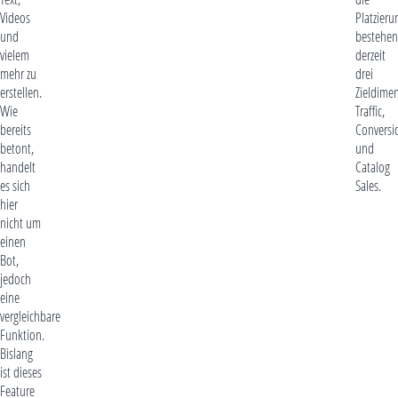
Videos
Platzieru
und
bestehen
vielem
derzeit
mehr zu
drei
erstellen.
Zieldime
Wie
Traffic,
bereits
Conversi
betont,
und
handelt
Catalog
es sich
Sales.
hier
nicht um
einen
Bot,
jedoch
eine
vergleichbare
Funktion.
Bislang
ist dieses
Feature