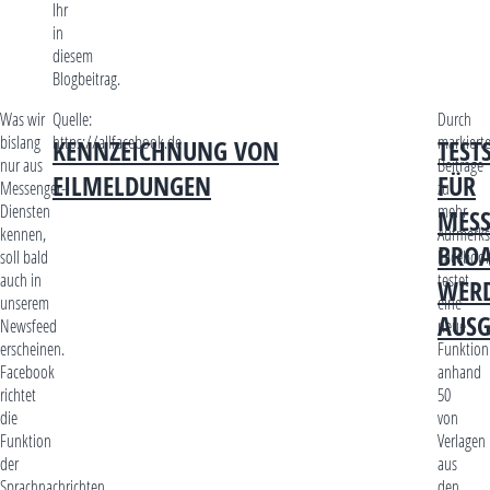
Ihr
in
diesem
Blogbeitrag.
Was wir
Quelle:
Durch
bislang
https://allfacebook.de
markiert
KENNZEICHNUNG VON
TEST
nur aus
Beiträge
EILMELDUNGEN
FÜR
Messenger-
zu
Diensten
mehr
MES
kennen,
Aufmerks
BROA
soll bald
Faceboo
auch in
testet
WER
unserem
eine
AUSG
Newsfeed
neue
erscheinen.
Funktion
Facebook
anhand
richtet
50
die
von
Funktion
Verlagen
der
aus
Sprachnachrichten
den