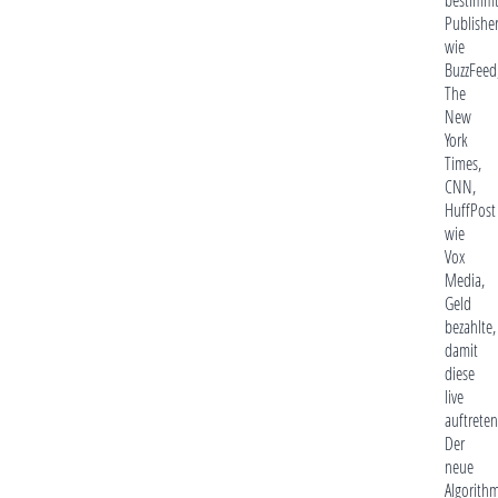
Publishe
wie
BuzzFeed
The
New
York
Times,
CNN,
HuffPost
wie
Vox
Media,
Geld
bezahlte,
damit
diese
live
auftreten
Der
neue
Algorith