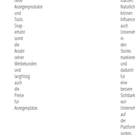
neue
machen.
Anzeigenprodukte
Natürlich
und
können
Tools.
Influence
Snap
auch
erhöht
Unterne
somit
in
die
den
Anzahl
Stories
seiner
markiere
Werbekunden
und
und
dadurch
langfristig
für
auch
eine
die
bessere
Preise
Sichtbark
für
von
Anzeigenplätze.
Unterne
auf
der
Plattfor
sorgen.