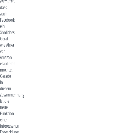
vermutet,
dass
auch
Facebook
ein
ähnliches
Gerät
wie Alexa
von
Amazon
etablieren
möchte.
Gerade
in
diesem
Zusammenhang
ist die
neue
Funktion
eine
interessante
Entwicklung.