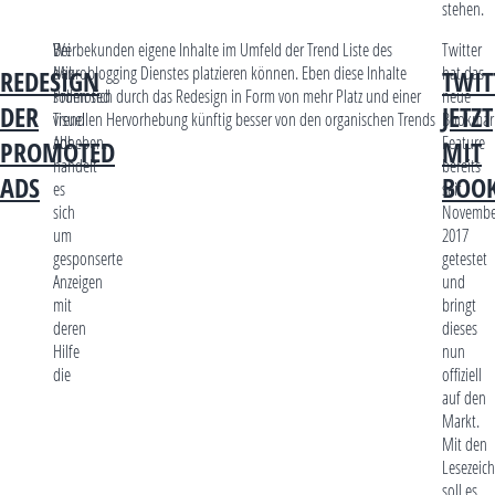
stehen.
Bei
Werbekunden eigene Inhalte im Umfeld der Trend Liste des
Twitter
den
Mikroblogging Dienstes platzieren können. Eben diese Inhalte
hat das
REDESIGN
TWIT
Promoted
sollen sich durch das Redesign in Form von mehr Platz und einer
neue
DER
JETZT
Trend
visuellen Hervorhebung künftig besser von den organischen Trends
Bookmar
Ads
abheben.
Feature
PROMOTED
MIT
handelt
bereits
ADS
BOO
es
seit
sich
Novembe
um
2017
gesponserte
getestet
Anzeigen
und
mit
bringt
deren
dieses
Hilfe
nun
die
offiziell
auf den
Markt.
Mit den
Lesezeic
soll es