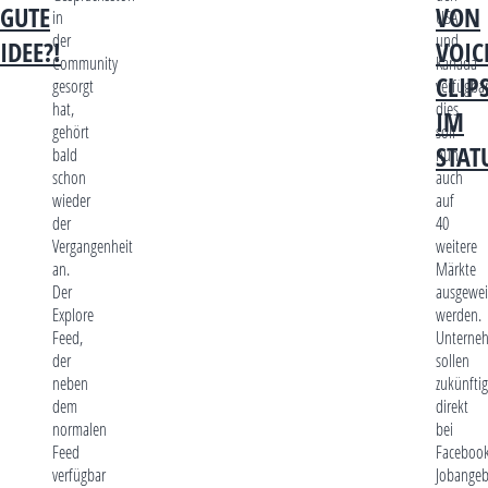
GUTE
VON
in
USA
der
und
IDEE?!
VOIC
Community
Kanada
CLIP
gesorgt
verfügbar
hat,
dies
IM
gehört
soll
STAT
bald
nun
schon
auch
wieder
auf
der
40
Vergangenheit
weitere
an.
Märkte
Der
ausgewei
Explore
werden.
Feed,
Unterne
der
sollen
neben
zukünftig
dem
direkt
normalen
bei
Feed
Faceboo
verfügbar
Jobangeb