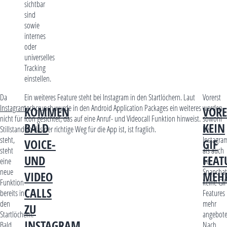
sichtbar
sind
sowie
internes
oder
universelles
Tracking
einstellen.
Da
Ein weiteres Feature steht bei Instagram in den Startlöchern. Laut
Vorerst
Instagram
techcrunch wurde in den Android Application Packages ein weiteres
werden
KOMMEN
VORE
nicht für
Icon gesichtet, das auf eine Anruf- und Videocall Funktion hinweist.
sowohl
BALD
KEIN
Stillstand
Ob das der richtige Weg für die App ist, ist fraglich.
bei
steht,
Instagra
VOICE-
GIF
steht
als auch
UND
FEAT
eine
bei
neue
Snapchat
VIDEO
MEH
Funktion
keine GIF
CALLS
bereits in
Features
den
mehr
ZU
Startlöchern.
angebote
INSTAGRAM
Bald
Nach