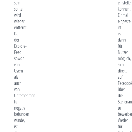
sein
einstelle
sollte,
können.
wird
Einmal
wieder
eingestell
entfernt.
ist
Da
es
der
dann
Explore-
für
Feed
Nutzer
sowohl
möglich,
von
sich
Usern
direkt
als
auf
auch
Faceboo
von
über
Unternehmen
die
für
Stellenan
negativ
zu
befunden
bewerbe
wurde,
Weder
ist
für