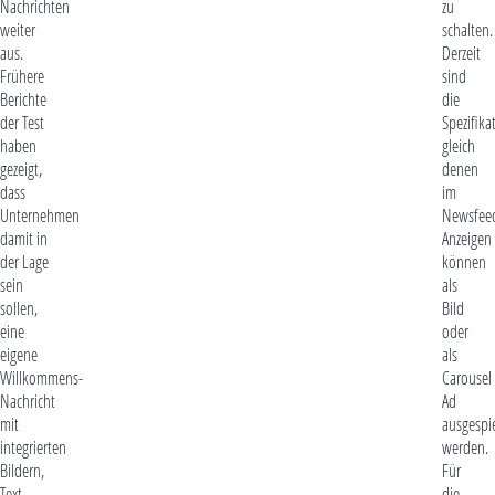
Nachrichten
zu
weiter
schalten.
aus.
Derzeit
Frühere
sind
Berichte
die
der Test
Spezifika
haben
gleich
gezeigt,
denen
dass
im
Unternehmen
Newsfee
damit in
Anzeigen
der Lage
können
sein
als
sollen,
Bild
eine
oder
eigene
als
Willkommens-
Carousel
Nachricht
Ad
mit
ausgespie
integrierten
werden.
Bildern,
Für
Text,
die