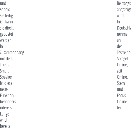
und
Beitrages
sobald
angezeigt
sie fertig
wird.
ist, kann
In
sie direkt
Deutschl
gepostet
nehmen
werden.
an
In
der
Zusammenhang
Testreihe
mit dem
Spiegel
Thema
Online,
Smart
Zeit
Speaker
Online,
ist diese
Stern
neue
und
Funktion
Focus
besonders
Online
interessant.
teil.
Lange
wird
bereits