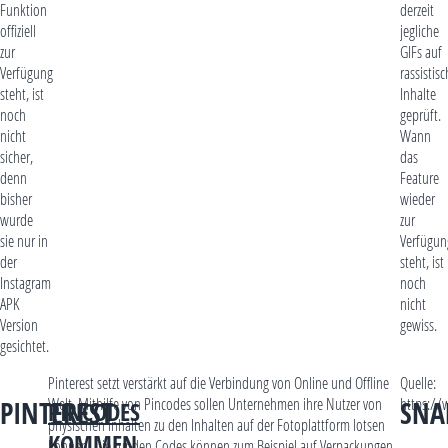
Funktion
derzeit
offiziell
jegliche
zur
GIFs auf
Verfügung
rassistis
steht, ist
Inhalte
noch
geprüft.
nicht
Wann
sicher,
das
denn
Feature
bisher
wieder
wurde
zur
sie nur in
Verfügun
der
steht, ist
Instagram
noch
APK
nicht
Version
gewiss.
gesichtet.
Pinterest setzt verstärkt auf die Verbindung von Online und Offline
Quelle:
Welt. Mithilfe von Pincodes sollen Unternehmen ihre Nutzer von
https://
PINTEREST
SNA
PINCODES
physischen Inhalten zu den Inhalten auf der Fotoplattform lotsen
KOMMEN
können. Die runden Codes können zum Beispiel auf Verpackungen,