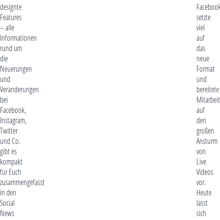
designte
Faceboo
Features
setzte
– alle
viel
Informationen
auf
rund um
das
die
neue
Neuerungen
Format
und
und
Veränderungen
bereitete
bei
Mitarbeit
Facebook,
auf
Instagram,
den
Twitter
großen
und Co.
Ansturm
gibt es
von
kompakt
Live
für Euch
Videos
zusammengefasst
vor.
in den
Heute
Social
lässt
News
sich