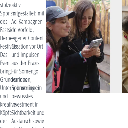
stolzer
aktiv
Sponsor
mitgestaltet: mit
des
Ad-Kampagnen
Eastside
im Vorfeld,
Heroes
eigener Content
Festivals.
Creation vor Ort
Das
und Impulsen
Event
aus der Praxis.
bringt
Für Somengo
Gründer:innen,
war das
Unternehmer:innen
Sponsoring ein
und
bewusstes
kreative
Investment in
Köpfe
Sichtbarkeit und
der
Austausch sowie