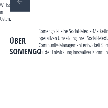
Wirtschaft
im
Osten.
Somengo ist eine Social-Media-Marketin
operativen Umsetzung ihrer Social-Media
ÜBER
Community-Management entwickelt Somen
SOMENGO
auf der Entwicklung innovativer Kommuni