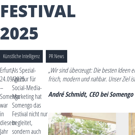
FESTIVAL
2025
Künstliche Intelligenz
PR News
Erfurt,
Als Spezial-
„
Wir
sind überzeugt: Die besten Ideen e
24.09.2025
Agentur für
frisch, modern und nahbar. Unser Ziel ist
–
Social-Media-
André Schmidt, CEO bei Somengo
Somengo
Marketing hat
war
Somengo das
in
Festival nicht nur
diesem
begleitet,
Jahr
sondern auch