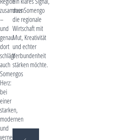
Region
ein klares Signal,
zusammen
dass Somengo
–
die regionale
und
Wirtschaft mit
genau
Mut, Kreativität
dort
und echter
schlägt
Verbundenheit
auch
stärken möchte.
Somengos
Herz:
bei
einer
starken,
modernen
und
vernetzten