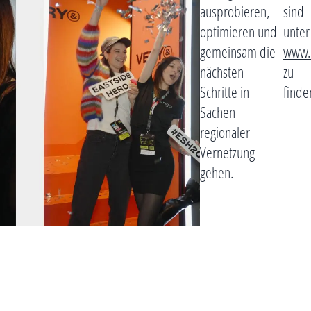
ausprobieren,
sind
optimieren und
unter
gemeinsam die
www.
nächsten
zu
Schritte in
finde
Sachen
regionaler
Vernetzung
gehen.