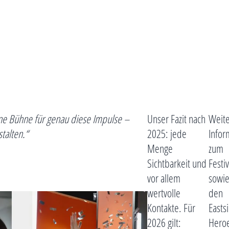
ine Bühne für genau diese Impulse –
Unser Fazit nach
Weit
talten.“
2025: jede
Infor
Menge
zum
Sichtbarkeit und
Festiv
vor allem
sowi
wertvolle
den
Kontakte. Für
Easts
2026 gilt:
Hero