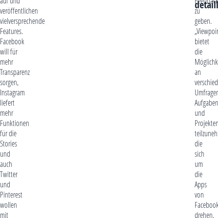
auf und
Feedbac
detail
veröffentlichen
zu
vielversprechende
geben.
Features.
„Viewpoi
Facebook
bietet
will für
die
mehr
Möglichke
Transparenz
an
sorgen,
verschie
Instagram
Umfragen
liefert
Aufgabe
mehr
und
Funktionen
Projekte
für die
teilzune
Stories
die
und
sich
auch
um
Twitter
die
und
Apps
Pinterest
von
wollen
Faceboo
mit
drehen.