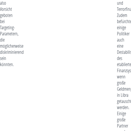
also
und
Vorsicht
Terrorfin
geboten
Zudem
bei
befürcht
Targeting-
einige
Parametern,
Politiker
die
auch
möglicherweise
eine
diskriminierend
Destabili
sein
des
könnten.
etabliert
Finanzsy
wenn
große
Geldmen
in Libra
getausch
werden.
Einige
große
Partner