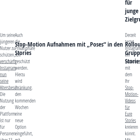
für
junge
Zielg
Um seine
Auch
Derzeit
jüngeren
die
testet
Stop-Motion Aufnahmen mit „Poses“ in den
Rollou
Nutzer zu
Privatsphäre
Instagra
Stories
Grupp
schützen,
soll
ein
Storie
verschärft
geschützt
Feature,
Instagram
werden.
mit
nun
Hierzu
dem
seine
wird
Ihr
Altersbeschränkung
in
.
Stop-
Die
den
Motion-
Nutzung
kommenden
Videos
der
Wochen
für
Plattform
eine
Eure
ist nur
neue
Stories
für
Option
kreieren
Personen
eingeführt,
könnt.
über 13
mit
Mit