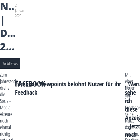
NEWS
2.
Januar
|
2020
DEZEMBER
2019
Social News
Zum
Mit
Jahresende
einer
FACEBOOK
Facebook Viewpoints belohnt Nutzer für ihr
„War
drehen
neuen
Feedback
sehe
die
App
ich
Social-
will
Media-
Faceboo
diese
Akteure
seine
Anzei
noch
Nutzer
– Jetzt
einmal
dazu
noch
richtig
anregen,