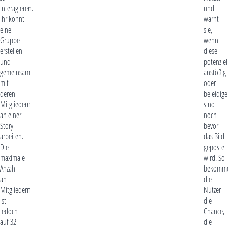
interagieren.
und
Ihr könnt
warnt
eine
sie,
Gruppe
wenn
erstellen
diese
und
potenziel
gemeinsam
anstößig
mit
oder
deren
beleidig
Mitgliedern
sind –
an einer
noch
Story
bevor
arbeiten.
das Bild
Die
gepostet
maximale
wird. So
Anzahl
bekomm
an
die
Mitgliedern
Nutzer
ist
die
jedoch
Chance,
auf 32
die