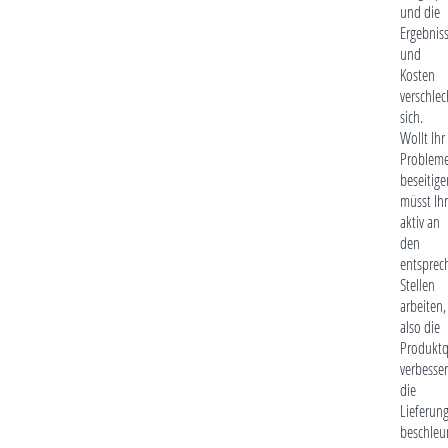
und die
Ergebnis
und
Kosten
verschlec
sich.
Wollt Ihr
Problem
beseitige
müsst Ihr
aktiv an
den
entsprec
Stellen
arbeiten,
also die
Produktq
verbesser
die
Lieferun
beschleu