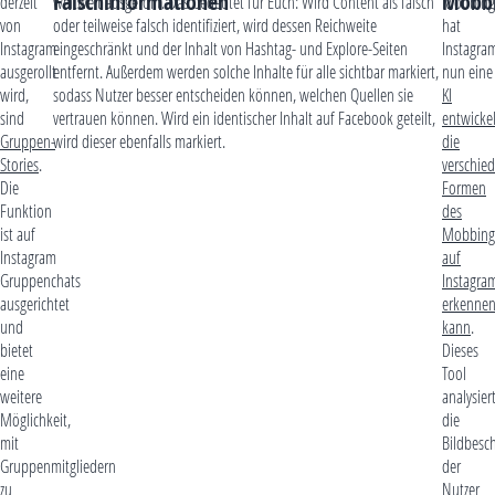
Falschinformationen
Mobb
derzeit
weltweit ausgerollt. Das bedeutet für Euch: Wird Content als falsch
Mobbing
von
oder teilweise falsch identifiziert, wird dessen Reichweite
hat
Instagram
eingeschränkt und der Inhalt von Hashtag- und Explore-Seiten
Instagra
ausgerollt
entfernt. Außerdem werden solche Inhalte für alle sichtbar markiert,
nun eine
wird,
sodass Nutzer besser entscheiden können, welchen Quellen sie
KI
sind
vertrauen können. Wird ein identischer Inhalt auf Facebook geteilt,
entwickel
Gruppen-
wird dieser ebenfalls markiert.
die
Stories
.
verschie
Die
Formen
Funktion
des
ist auf
Mobbing
Instagram
auf
Gruppenchats
Instagra
ausgerichtet
erkenne
und
kann
.
bietet
Dieses
eine
Tool
weitere
analysier
Möglichkeit,
die
mit
Bildbesc
Gruppenmitgliedern
der
zu
Nutzer