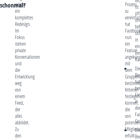
Wo
schonmal?
wieder
Prozess
ist
ein
zu
öff
komplettes
vereinfac
un
Redesign.
hat
be
Im
Faceboo
sic
Fokus
nun
in
stehen
ein
ei
private
Feature
be
Konversationen
angekünd
Ra
und
mit
De
die
dem
Be
Entwicklung
Gruppen
ha
weg
bestimm
ber
von
Kriterien
Fr
einem
festlegen
in
Feed,
können,
de
der
die
Fa
alles
von
Gr
abbildet.
potenziel
Zu
Mitglied
De
den
erfüllt
Be