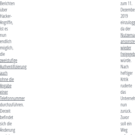
Berichten
zum 11.
über
Dezembe
Hacker-
2019
Angriffe,
einzulog
ist es
da der
nun
Nutzern
endlich
ansonste
möglich,
wieder
die
freigege
zweistufige
würde.
Authentifizierung
Nach
auch
heftiger
ohne die
Kritik
Angabe
ruderte
einer
das
Telefonnummer
Unterne
durchzuführen.
nun
Derzeit
zurück.
befindet
Zuvor
sich die
soll ein
Änderung
Weg