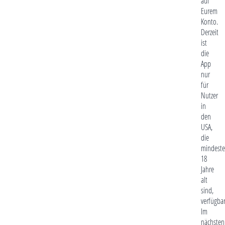
auf
Eurem
Konto.
Derzeit
ist
die
App
nur
für
Nutzer
in
den
USA,
die
mindeste
18
Jahre
alt
sind,
verfügbar
Im
nächsten