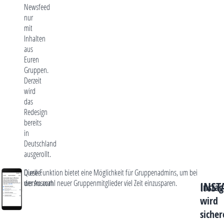
Newsfeed
nur
mit
Inhalten
aus
Euren
Gruppen.
Derzeit
wird
das
Redesign
bereits
in
Deutschland
ausgerollt.
Quelle:
Diese Funktion bietet eine Möglichkeit für Gruppenadmins, um bei
wersm.com
der Auswahl neuer Gruppenmitglieder viel Zeit einzusparen.
INS
Insta
wird
sicher