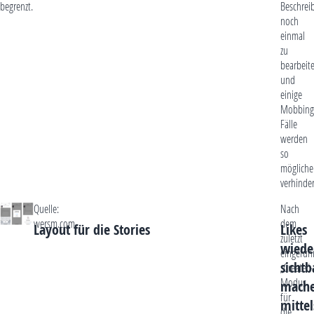
begrenzt.
Beschrei
noch
einmal
zu
bearbeit
und
einige
Mobbing
Fälle
werden
so
mögliche
verhinder
Quelle:
Nach
wersm.com
dem
Layout für die Stories
Likes
zuletzt
wiede
eingefüh
sichtb
„Create“-
Modus
mach
für
mittel
die