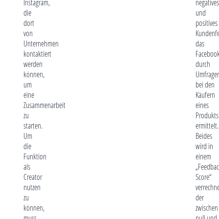
Instagram,
negatives
die
und
dort
positives
von
Kundenfe
Unternehmen
das
kontaktiert
Faceboo
werden
durch
können,
Umfrage
um
bei den
eine
Käufern
Zusammenarbeit
eines
zu
Produkts
starten.
ermittelt.
Um
Beides
die
wird in
Funktion
einem
als
„Feedbac
Creator
Score“
nutzen
verrechne
zu
der
können,
zwischen
muss
null und