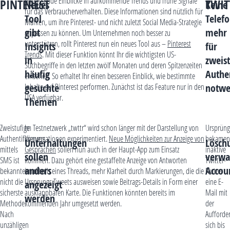
umfassende Einblicke in aufkommende Trends und frühe Signale
PINTEREST
TWIT
Neues
Keine
für das Verbraucherverhalten. Diese Informationen sind nützlich für
Tool
Tele
Marken, um ihre Pinterest- und nicht zuletzt Social Media-Strategie
gibt
mehr
anpassen zu können. Um Unternehmen noch besser zu
unterstützen, rollt Pinterest nun ein neues Tool aus –
Pinterest
Insights
für
Trends
. Mit dieser Funktion könnt Ihr die wichtigsten US-
in
zweist
Suchbegriffe in den letzten zwölf Monaten und deren Spitzenzeiten
häufig
Authen
einsehen. So erhaltet Ihr einen besseren Einblick, wie bestimmte
gesuchte
notwe
Inhalte auf Pinterest performen. Zunächst ist das Feature nur in den
USA verfügbar.
Themen
Zweistufige
Im Testnetzwerk „twttr“ wird schon länger mit der Darstellung von
Ursprüng
Authentifizierung
Konversationen experimentiert.
Neue Möglichkeiten zur Anzeige von
bekamen
Unterhaltungen
Lösch
mittels
Gesprächen
sollen nun auch in der Haupt-App zum Einsatz
inaktive
sollen
verwa
SMS ist
kommen. Dazu gehört eine gestaffelte Anzeige von Antworten
Twitter-
anders
Accou
bekanntermaßen
innerhalb eines Threads, mehr Klarheit durch Markierungen, die die
Nutzer
nicht die
Ursprungs-Tweets ausweisen sowie Beitrags-Details in Form einer
eine E-
angezeigt
sicherste
ausklappbaren Karte. Die Funktionen könnten bereits im
Mail mit
werden
Methode.
kommenden Jahr umgesetzt werden.
der
Nach
Aufforde
unzähligen
sich bis