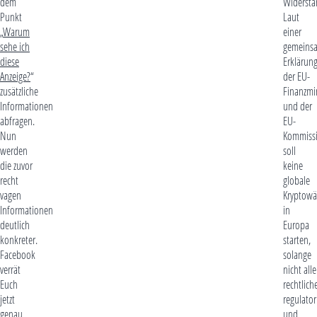
dem
Widersta
Punkt
Laut
„
Warum
einer
sehe ich
gemeins
diese
Erklärun
Anzeige?
“
der EU-
zusätzliche
Finanzmi
Informationen
und der
abfragen.
EU-
Nun
Kommiss
werden
soll
die zuvor
keine
recht
globale
vagen
Kryptow
Informationen
in
deutlich
Europa
konkreter.
starten,
Facebook
solange
verrät
nicht alle
Euch
rechtlich
jetzt
regulator
genau,
und