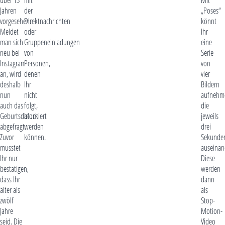
Jahren
der
„Poses“
vorgesehen.
Direktnachrichten
könnt
Meldet
oder
Ihr
man sich
Gruppeneinladungen
eine
neu bei
von
Serie
Instagram
Personen,
von
an, wird
denen
vier
deshalb
Ihr
Bildern
nun
nicht
aufnehm
auch das
folgt,
die
Geburtsdatum
blockiert
jeweils
abgefragt.
werden
drei
Zuvor
können.
Sekunde
musstet
auseinan
Ihr nur
Diese
bestätigen,
werden
dass Ihr
dann
älter als
als
zwölf
Stop-
Jahre
Motion-
seid. Die
Video