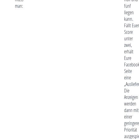
man:
fünf
liegen
kann.
Fällt Euer
Score
unter
zwei,
erhält
Eure
Facebook
Seite
eine
„Ausliefe
Die
Anzeigen
werden
dann mit
einer
geringer
Priorität
ausgespie