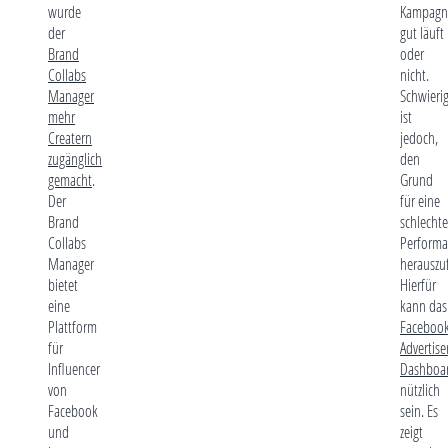
wurde
Kampagn
der
gut läuft
Brand
oder
Collabs
nicht.
Manager
Schwieri
mehr
ist
Creatern
jedoch,
zugänglich
den
gemacht
.
Grund
Der
für eine
Brand
schlechte
Collabs
Performa
Manager
herauszu
bietet
Hierfür
eine
kann das
Plattform
Faceboo
für
Advertise
Influencer
Dashboa
von
nützlich
Facebook
sein. Es
und
zeigt