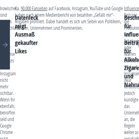
Inzwischen
Ca.
90.000 Fanseiten
auf Facebook, Instagram, YouTube und Google
Influence
sind
haben nach einem Medienbericht von bezahlten „Gefällt mir“-
Beiträge
,
Datenleck
Besch
auch in
Angaben profitiert. Dabei handelt es sich um Seiten von Politikern,
die
zeigt
für
Deutschland
Parteien, Unternehmen und Prominenten.
Produkte
Ausmaß
Influe
für
wie
einige
Tabakwa
gekaufter
Beiträ
Nutzer
oder
Likes
für
testweise
Waffen
Alkoh
die Likes
bewerbe
Zigare
auf
sind auf
Instagram
Instagra
und
nicht
zwar
Nahru
mehr
verboten
sichtbar.
jedoch
Wenn Ihr
kündigte
ebenfalls
das
betroffen
Unterne
seid und
an, die
Google
Regeln
Chrome
weiter zu
nutzt,
verschärf