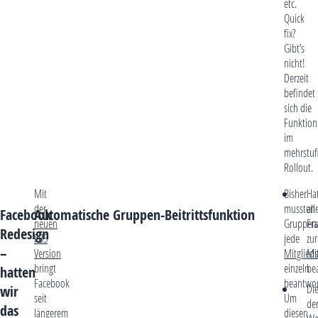
etc.
Quick
fix?
Gibt’s
nicht!
Derzeit
befindet
sich die
Funktion
im
mehrstuf
Rollout.
Mit
Bisher
Ha
der
mussten
all
Facebook
Automatische Gruppen-Beitrittsfunktion
neuen
Gruppen
Fr
Redesign
FB5
jede
zur
–
Version
Mitglied
Mit
bringt
einzeln
be
hatten
Facebook
beantwor
Di
wir
seit
Um
der
das
längerem
diesen