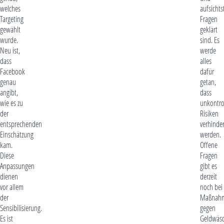
welches
aufsicht
Targeting
Fragen
gewählt
geklärt
wurde.
sind. Es
Neu ist,
werde
dass
alles
Facebook
dafür
genau
getan,
angibt,
dass
wie es zu
unkontro
der
Risiken
entsprechenden
verhinder
Einschätzung
werden.
kam.
Offene
Diese
Fragen
Anpassungen
gibt es
dienen
derzeit
vor allem
noch bei
der
Maßnah
Sensibilisierung.
gegen
Es ist
Geldwäs