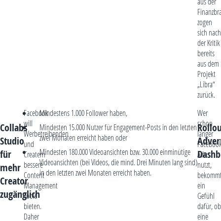
aus der
Finanzbr
zogen
sich nach
der Kritik
bereits
aus dem
Projekt
„Libra“
zurück.
Facebook
Mindestens 1.000 Follower haben,
Wer
will
schon
Collabs
Rollou
Mindesten 15.000 Nutzer für Engagement-Posts in den letzten
Werbetreibenden
länger
zwei Monaten erreicht haben oder
Studio
Advert
und
Faceboo
Mindesten 180.000 Videoansichten bzw. 30.000 einminütige
für
Dashb
Creatern
Ads
Videoansichten (bei Videos, die mind. Drei Minuten lang sind)
bessere
nutzt,
mehr
in den letzten zwei Monaten erreicht haben.
Content
bekomm
Creator
Management
ein
zugänglich
Tools
Gefühl
bieten.
dafür, ob
Daher
eine