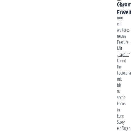
Chro
Story
Erwei
kommt
nun
ein
weiteres
neues
Feature.
Mit
„
Layout
“
könnt
Ihr
Fotocoll
mit
bis
zu
sechs
Fotos
in
Eure
Story
einfügen