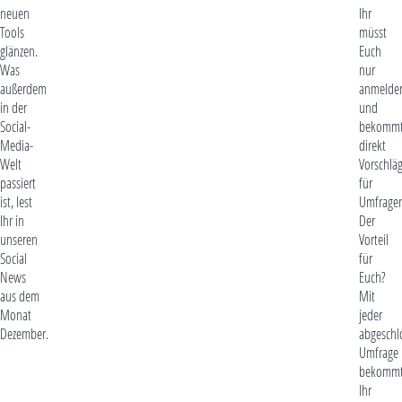
neuen
Ihr
Tools
müsst
glänzen.
Euch
Was
nur
außerdem
anmelde
in der
und
Social-
bekomm
Media-
direkt
Welt
Vorschlä
passiert
für
ist, lest
Umfragen
Ihr in
Der
unseren
Vorteil
Social
für
News
Euch?
aus dem
Mit
Monat
jeder
Dezember.
abgeschl
Umfrage
bekomm
Ihr