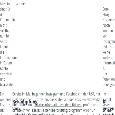
Altersinformationen
für
sind für
Eure
die
Story
Community
zusamme
nicht
Noch
sichtbar,
wurden
nur Ihr
von
selbst
Instagra
könnt
jedoch
die
keine
Informationen
weiteren
in Eurem
Informat
Konto
zu
einsehen
der
und
Funktion
bearbeiten.
bereitgest
Ein
Bereits im Mai begannen Instagram und Facebook in den USA, mit
Im
weiteres
Organisationen zu arbeiten, die Fakten auf den sozialen Netzwerken
Kampf
Bekämpfung
KI
Feature,
überprüfen und
falsche Informationen identifizieren
, prüfen und
gegen
von
gegen
das
kennzeichnen. Dieses Faktenüberprüfungsprogramm wird nun
Online-