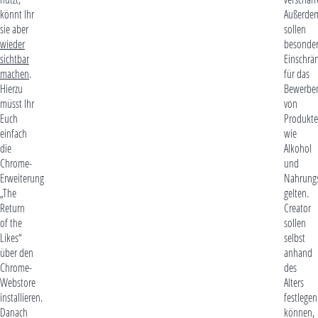
könnt Ihr
Außerde
sie aber
sollen
wieder
besonde
sichtbar
Einschrä
machen
.
für das
Hierzu
Bewerbe
müsst Ihr
von
Euch
Produkt
einfach
wie
die
Alkohol
Chrome-
und
Erweiterung
Nahrungs
„The
gelten.
Return
Creator
of the
sollen
Likes“
selbst
über den
anhand
Chrome-
des
Webstore
Alters
installieren.
festlegen
Danach
können,