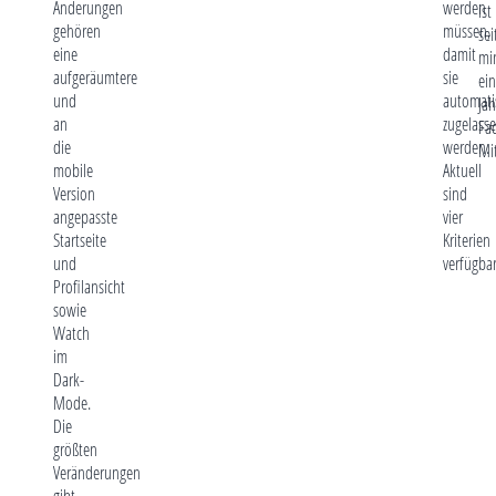
Änderungen
werden
ist
gehören
müssen,
sei
eine
damit
mi
aufgeräumtere
sie
ei
und
automati
Jah
an
zugelass
Fa
die
werden.
Mi
mobile
Aktuell
Version
sind
angepasste
vier
Startseite
Kriterien
und
verfügbar
Profilansicht
sowie
Watch
im
Dark-
Mode.
Die
größten
Veränderungen
gibt