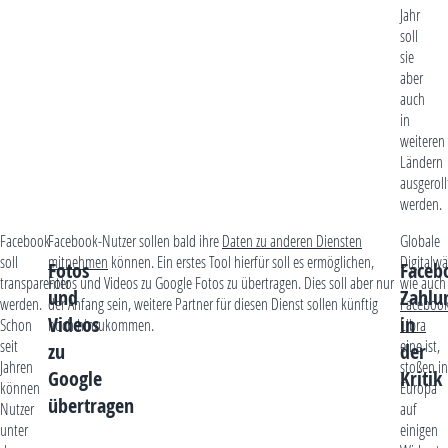
Jahr
soll
sie
aber
auch
in
weiteren
Ländern
ausgeroll
werden.
Facebook
Facebook-Nutzer sollen bald ihre
Daten zu anderen Diensten
Globale
soll
mitnehmen
können. Ein erstes Tool hierfür soll es ermöglichen,
Digitalw
Fotos
Faceb
transparenter
Fotos und Videos zu Google Fotos zu übertragen. Dies soll aber nur
wie auch
und
Zahlu
werden.
der Anfang sein, weitere Partner für diesen Dienst sollen künftig
Faceboo
Videos
in
Schon
noch hinzukommen.
Libra
seit
eine ist,
zu
der
Jahren
stoßen in
Google
Kritik
können
Europa
übertragen
Nutzer
auf
unter
einigen