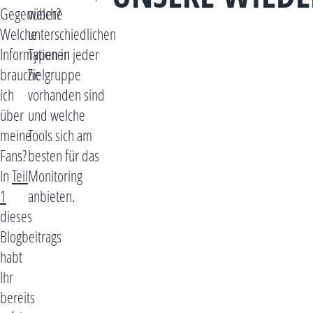
Gegenüber?
welche
Welche
unterschiedlichen
Informationen
Typen in jeder
brauche
Zielgruppe
ich
vorhanden sind
über
und welche
meine
Tools sich am
Fans?
besten für das
In
Teil
Monitoring
1
anbieten.
dieses
Blogbeitrags
habt
Ihr
bereits