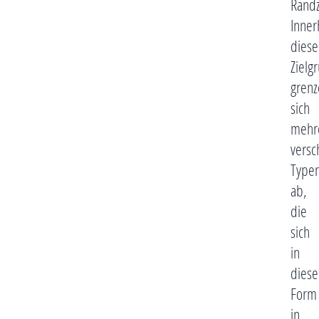
Randz
Inner
diese
Zielg
grenz
sich
mehr
versc
Type
ab,
die
sich
in
diese
Form
in