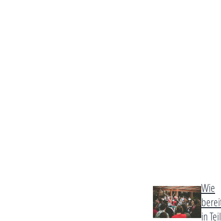
Wie
berei
in Teil