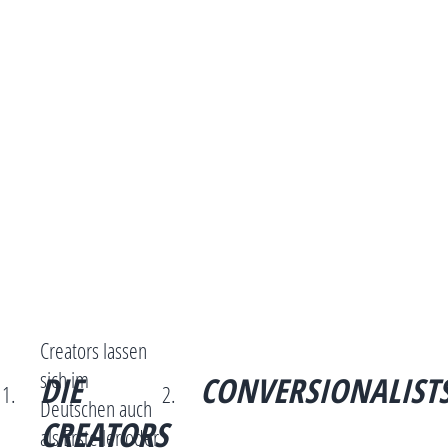
Creators lassen
sich im
DIE
CONVERSIONALIST
Deutschen auch
CREATORS
als Ersteller oder