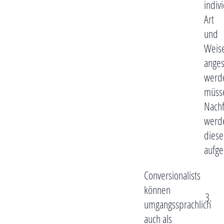
indiv
Art
und
Weis
ange
werd
müss
Nach
werd
diese
aufgel
Conversionalists
können
umgangssprachlich
auch als