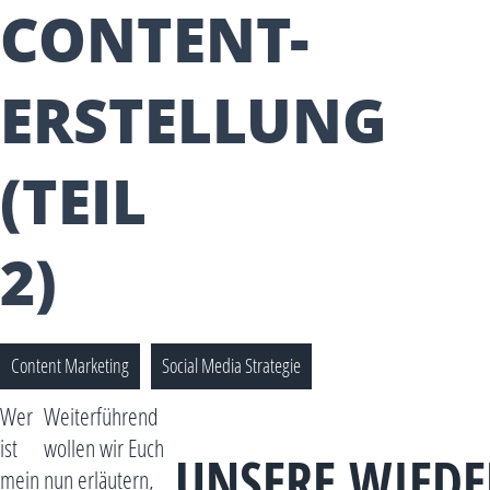
CONTENT-
ERSTELLUNG
(TEIL
2)
Content Marketing
Social Media Strategie
Wer
Weiterführend
ist
wollen wir Euch
UNSERE WIED
mein
nun erläutern,