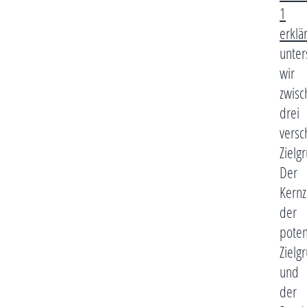
1
erklär
unter
wir
zwisc
drei
versc
Zielg
Der
Kernz
der
poten
Zielg
und
der