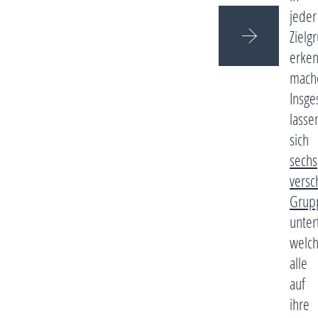
jeder
Zielg
erke
mach
Insge
lasse
sich
sechs
versc
Grup
unter
welc
alle
auf
ihre