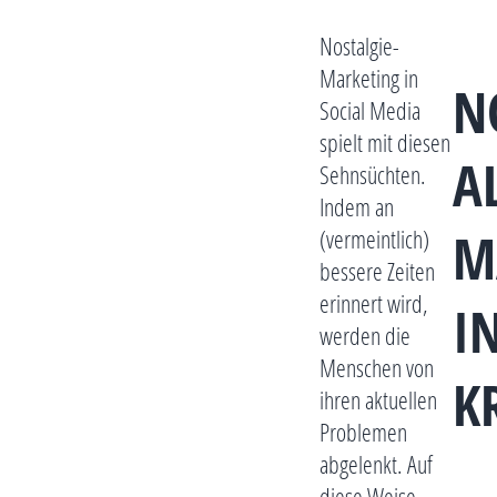
Nostalgie-
Marketing in
N
Social Media
spielt mit diesen
A
Sehnsüchten.
Indem an
M
(vermeintlich)
bessere Zeiten
erinnert wird,
I
werden die
Menschen von
K
ihren aktuellen
Problemen
abgelenkt. Auf
diese Weise