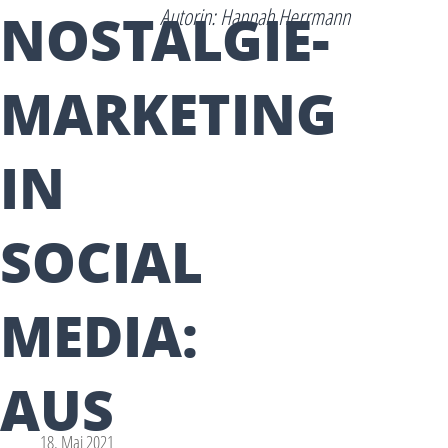
NOSTALGIE-
Autorin: Hannah Herrmann
MARKETING
IN
SOCIAL
MEDIA:
AUS
18. Mai 2021