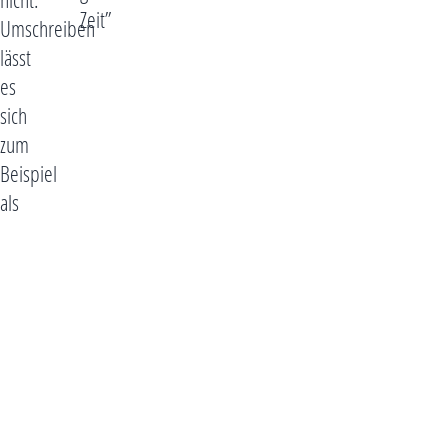
Zeit”
Umschreiben
lässt
es
sich
zum
Beispiel
als