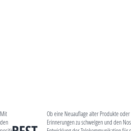
Mit
Ob eine Neuauflage alter Produkte oder 
den
Erinnerungen zu schwelgen und den Nosta
positiven
Entwicklung der Telekommunikation für s