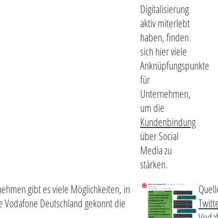
Digitalisierung
aktiv miterlebt
haben, finden
sich hier viele
Anknüpfungspunkte
für
Unternehmen,
um die
Kundenbindung
über Social
Media zu
stärken.
ehmen gibt es viele Möglichkeiten, in
Quell
ise Vodafone Deutschland gekonnt die
Twitt
Voda