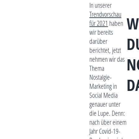
In unserer
Trendvorschau
WE
für 2021
haben
wir bereits
U 
darüber
berichtet, jetzt
O
nehmen wir das
Thema
Nostalgie-
A
Marketing in
Social Media
genauer unter
die Lupe. Denn:
nach über einem
Jahr Covid-19-