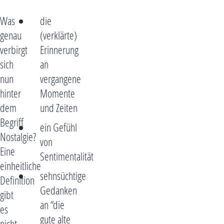
Was
die
genau
(verklärte)
verbirgt
Erinnerung
sich
an
nun
vergangene
hinter
Momente
dem
und Zeiten
Begriff
ein Gefühl
Nostalgie?
von
Eine
Sentimentalität
einheitliche
sehnsüchtige
Definition
Gedanken
gibt
an “die
es
gute alte
nicht.