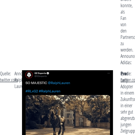
konnte,
als
Fan
von
den
Partners
zu
werden.
Announc
Adidas:
Quelle:
Announcement
Quelle:
Pro:
twitter.com
Ralph
twitter.
Early
Lauren:
Adopter
in einem
Zukunfts
in einer
sehr gut
abgrenzb
jungen
Zielgrup