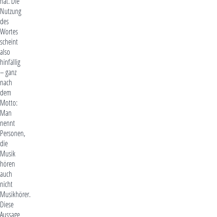
hat. Die
Nutzung
des
Wortes
scheint
also
hinfällig
– ganz
nach
dem
Motto:
Man
nennt
Personen,
die
Musik
hören
auch
nicht
Musikhörer.
Diese
Aussage