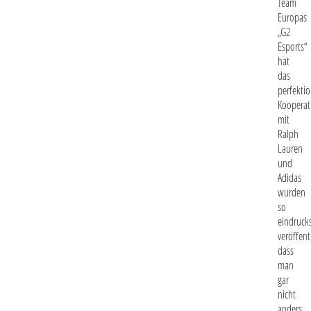
Team
Europas
„G2
Esports“
hat
das
perfektio
Kooperat
mit
Ralph
Lauren
und
Adidas
wurden
so
eindrucks
veröffentl
dass
man
gar
nicht
anders