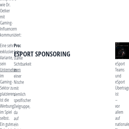
wie Dr.
Oetker
mit
Gaming-
Influencern
kommuniziert:
Eine sehr
Pro:
Das
exklusive
Sponsori
Sehr
ESPORT SPONSORING
Variante,
in
starke
sein
eSport
Sichtbarkeit
Unternehmen
Teams
in
im
und
einer
Gaming-
eSport
Nische
Sektor zu
Übertrag
mit
platzieren,
ist
ziemlich
ist die
–
spezifischer
Werbung
vor
Zielgruppe,
im Spiel
allem
da
selbst.
auf
auf
Ein gutes
nationale
ein