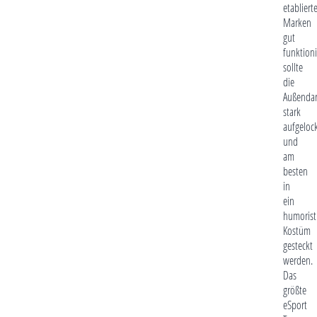
etabliert
Marken
gut
funktioni
sollte
die
Außendar
stark
aufgelock
und
am
besten
in
ein
humorist
Kostüm
gesteckt
werden.
Das
größte
eSport