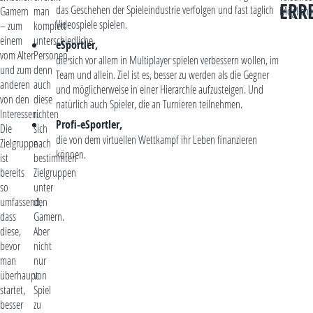
ERR
das Geschehen der Spieleindustrie verfolgen und fast täglich
Gamern
man
Möglichk
Videospiele spielen.
– zum
komplett
einem
unterschiedliche
eSportler,
vom Alter
Personen,
die sich vor allem in Multiplayer spielen verbessern wollen, im
und zum
denn
Team und allein. Ziel ist es, besser zu werden als die Gegner
anderen
auch
und möglicherweise in einer Hierarchie aufzusteigen. Und
von den
diese
natürlich auch Spieler, die an Turnieren teilnehmen.
Interessen.
richten
Profi-eSportler,
Die
sich
die von dem virtuellen Wettkampf ihr Leben finanzieren
Zielgruppe
nach
können.
ist
bestimmten
bereits
Zielgruppen
so
unter
umfassend,
den
dass
Gamern.
diese,
Aber
bevor
nicht
man
nur
überhaupt
von
startet,
Spiel
besser
zu