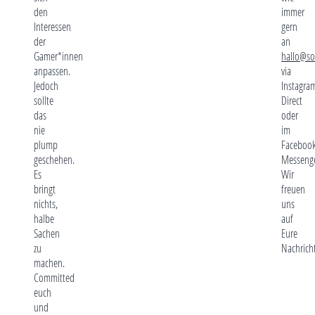
den
immer
Interessen
gern
der
an
Gamer*innen
hallo@s
anpassen.
via
Jedoch
Instagra
sollte
Direct
das
oder
nie
im
plump
Faceboo
geschehen.
Messenge
Es
Wir
bringt
freuen
nichts,
uns
halbe
auf
Sachen
Eure
zu
Nachrich
machen.
Committed
euch
und