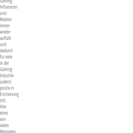
Gaming-
Influencern
und -
Marken
immer
wieder
auffällt
und
dadurch
für viele
in der
Gaming-
Industrie
äußerst
positiv in
Erscheinung
tritt.
Hier
eines
von
vielen
Beispielen,