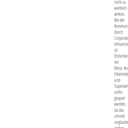
nicht zu
werblich
wirken.
Bei der
Kommuni
durch
Corporat
Influence
ist
Ehrlichke
ein
Muss. An
Übertrei
und
Superlati
sollte
gespart
werden,
da das
schnell
unglaub
wirken