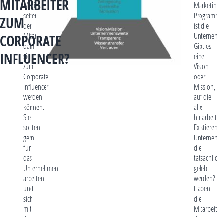
MITARBEITER
Motivation
Marketin
seitens
Program
ZUM
der
ist die
Mitarbeiter,
Unterneh
CORPORATE
damit
Gibt es
INFLUENCER?
sie
eine
zum
Vision
Corporate
oder
Influencer
Mission,
werden
auf die
können.
alle
Sie
hinarbei
sollten
Existiere
gern
Unterne
für
die
das
tatsächli
Unternehmen
gelebt
arbeiten
werden?
und
Haben
sich
die
mit
Mitarbeit