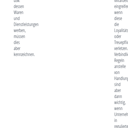
bzw.
Mitarbeit
dessen
eingreife
Waren
wenn
und
diese
Dienstleistungen
die
werben,
Loyalität
müssen
oder
dies
Treuepfli
aber
verletzen.
kennzeichnen.
Verbindli
Regeln
anstelle
von
Handlun
sind
aber
dann
wichtig,
wenn
Unterne
in
reguliert