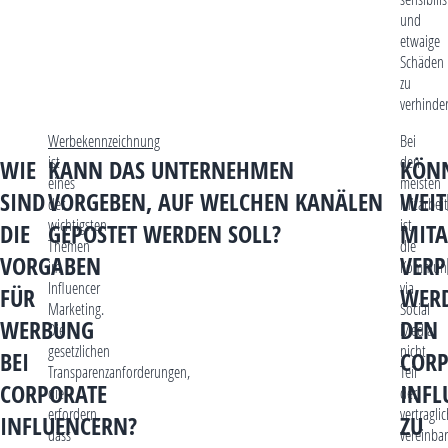
und
etwaige
Schäden
zu
verhinde
Werbekennzeichnung
Bei
ist
den
WIE
KANN DAS UNTERNEHMEN
KÖN
eines
meisten
SIND
VORGEBEN, AUF WELCHEN KANÄLEN
WEIT
der
Mitarbei
wichtigsten
ist
DIE
GEPOSTET WERDEN SOLL?
MITA
Themen
die
VORGABEN
VERP
im
Kommuni
Influencer
via
FÜR
WER
Marketing.
Social
WERBUNG
DEN
Die
Media
gesetzlichen
nicht
BEI
CORP
Transparenzanforderungen,
Teil
CORPORATE
INFL
die
der
erfordern,
vertragli
INFLUENCERN?
ZU
dass
vereinba