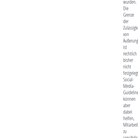
wurden.
Die
Grenze
der
Zulässigk
von
Äußerun
ist
rechtlich
bisher
nicht
festgeleg
Social-
Media-
Guidelin
können
aber
dabei
helfen,
Mitarbeit
zu
sensibili