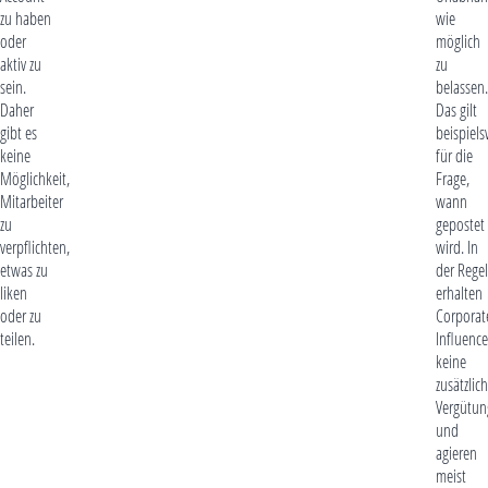
zu haben
wie
oder
möglich
aktiv zu
zu
sein.
belassen.
Daher
Das gilt
gibt es
beispiels
keine
für die
Möglichkeit,
Frage,
Mitarbeiter
wann
zu
gepostet
verpflichten,
wird. In
etwas zu
der Regel
liken
erhalten
oder zu
Corporat
teilen.
Influence
keine
zusätzlic
Vergütun
und
agieren
meist