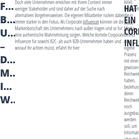
FÜR
Doch viele Unternehmen erreichen mit ihrem Content immer
eines
HAT
weniger Stakeholder und sind daher auf der Suche nach
Unterne
alternativen Vorgehensweisen. Die eigenen Mitarbeiter rücken dabei
die in
B2B-
EIN
immer stärker in den Fokus. Als Corporate
Influencer
können sie die
Social
Markenbotschaft des Unternehmens nach außen tragen und so für
Media
UNTERNEHMEN
COR
eine authentische Wahrnehmung sorgen. Welche Vorteile Corporate
bereits
INF
Influencer für sowohl B2C- als auch B2B-Unternehmen haben und
eine
–
worauf Ihr achten müsst, erfahrt Ihr hier:
eigene
Präsenz
DAS
mit einer
gewissen
MÜSST
Reichwei
haben,
IHR
beziehun
deren
WISSEN
Reichwei
noch
ausgebau
werden
soll, um
Informat
über das