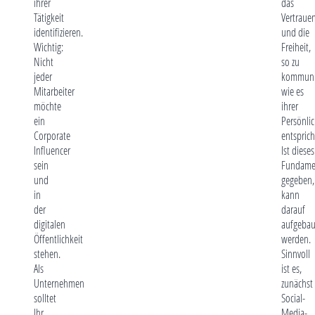
ihrer
das
Tätigkeit
Vertraue
identifizieren.
und die
Wichtig:
Freiheit,
Nicht
so zu
jeder
kommuniz
Mitarbeiter
wie es
möchte
ihrer
ein
Persönlic
Corporate
entsprich
Influencer
Ist dieses
sein
Fundame
und
gegeben,
in
kann
der
darauf
digitalen
aufgebau
Öffentlichkeit
werden.
stehen.
Sinnvoll
Als
ist es,
Unternehmen
zunächst
solltet
Social-
Ihr
Media-