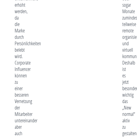
erhöht
sogar
werden,
Monate
da
zumindes
die
teilweise
Marke
remote
durch
organisie
Persönlichkeiten
und
belebt
virtuell
wird.
kommuniz
Corporate
Deshalb
Influencer
ist
können
es
zu
jetzt
einer
besonder
besseren
wichtig
Vernetzung
das
der
„New
Mitarbeiter
normal“
untereinander
aktiv
aber
zu
auch
gestalten