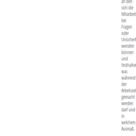
an den
sich die
Mitarbeit
bei
Fragen
oder
Unsicher
wenden
können
und
festhalte
was
während
der
Arbeitszei
gemacht
werden
darf und
in
welchem
Ausmaß.