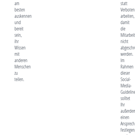
am
statt
besten
Verboten
auskennen
arbeiten,
und
damit
bereit
die
sein,
Mitarbeit
ihr
nicht
Wissen
abgeschr
mit
werden.
anderen
Im
Menschen
Rahmen
zu
dieser
teilen.
Social-
Media-
Guidelin
solltet
Ihr
außerde
einen
Ansprech
festlegen