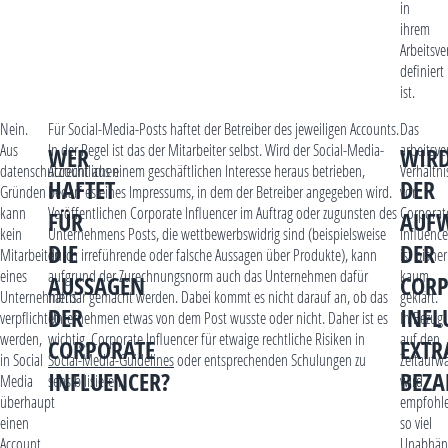
in
ihrem
Arbeitsve
definiert
ist.
Nein.
Für Social-Media-Posts haftet der Betreiber des jeweiligen Accounts.
Das
Aus
In der Regel ist das der Mitarbeiter selbst. Wird der Social-Media-
arbeitsve
WER
WIR
datenschutzrechtlichen
Account aus einem geschäftlichen Interesse heraus betrieben,
Verhältni
HAFTET
DER
Gründen
bedarf es eines Impressums, in dem der Betreiber angegeben wird.
von
kann
Veröffentlichen Corporate Influencer im Auftrag oder zugunsten des
Corporat
FÜR
AUF
kein
Unternehmens Posts, die wettbewerbswidrig sind (beispielsweise
Influenc
DIE
DER
Mitarbeiter
durch irreführende oder falsche Aussagen über Produkte), kann
ist bisher
eines
aufgrund der Zurechnungsnorm auch das Unternehmen dafür
kaum
AUSSAGEN
CORP
Unternehmens
haftbar gemacht werden. Dabei kommt es nicht darauf an, ob das
geklärt.
DER
INFL
verpflichtet
Unternehmen etwas von dem Post wusste oder nicht. Daher ist es
In Bezug
werden,
wichtig, Corporate Influencer für etwaige rechtliche Risiken in
auf den
CORPORATE
EXTR
in Social
Social-Media-Guidelines
oder entsprechenden Schulungen zu
Zeitaufw
INFLUENCER?
BEZA
Media
sensibilisieren.
wird
überhaupt
empfohle
einen
so viel
Account
Unabhäng