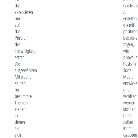
das
Guidelin
akzeptieren
zu
und
erstellen,
auf
die mit
das
positiven
Prinzip
Beispiele
der
zeigen,
Freiwilligkeit
wie
setzen.
sinnvolle
Die
Posts in
ausgewählten
Social
Mitarbeiter
Media
sollten
entwickel
für
und
bestimmte
veröffent
Themen
werden
stehen,
können.
in
Dabei
denen
solltet
sie
Ihr mit
sich
Geboten