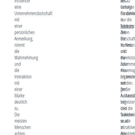
Influencer
der
Ansatz
eine
Corona
verfolgte
Unternehmensbotschaft
Pandemi
bis dahin
mit
in
nur die
einer
kürzester
Telekom
,
persönlichen
Zeit
deren
Anmerkung,
die
Botschaf
nimmt
Kommuni
im Netz
die
und
mit
Wahrnehmung
die
#werksto
und
Zusamme
oder
die
neu
#lovema
Interaktion
organisie
bis heute
mit
werden.
mit
einer
Der
großer
Marke
Austausc
Authentiz
deutlich
mit
begeiste
zu.
den
und die
Die
Stakehol
Telekom
meisten
wurde
so al
Menschen
in
attraktiv
achten
den
Arbeitge