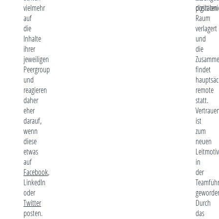
vielmehr
digitalen
positioni
auf
Raum
die
verlagert
Inhalte
und
ihrer
die
jeweiligen
Zusamme
Peergroup
findet
und
hauptsäc
reagieren
remote
daher
statt.
eher
Vertraue
darauf,
ist
wenn
zum
diese
neuen
etwas
Leitmotiv
auf
in
Facebook
,
der
LinkedIn
Teamfüh
oder
geworde
Twitter
Durch
posten.
das