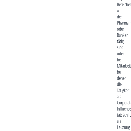
Bereiche
wie
der
Pharmain
oder
Banken
tätig
sind
oder
bei
Mitarbeit
bei
denen
die
Tätigkeit
als
Corporat
Influence
tatsächli
als
Leistung