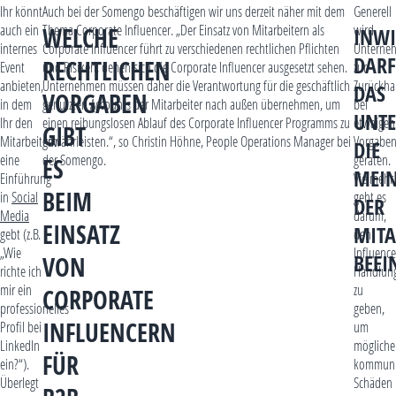
Ihr könnt
Auch bei der Somengo beschäftigen wir uns derzeit näher mit dem
Generell
auch ein
Thema Corporate Influencer. „Der Einsatz von Mitarbeitern als
wird
WELCHE
INWI
internes
Corporate Influencer führt zu verschiedenen rechtlichen Pflichten
Unterne
DARF
RECHTLICHEN
Event
und Risiken, denen sich die Corporate Influencer ausgesetzt sehen.
zur
anbieten,
Unternehmen müssen daher die Verantwortung für die geschäftlich
Zurückha
DAS
VORGABEN
in dem
genutzten Accounts der Mitarbeiter nach außen übernehmen, um
bei
UNT
Ihr den
einen reibungslosen Ablauf des Corporate Influencer Programms zu
etwaigen
GIBT
Mitarbeitern
gewährleisten.“, so Christin Höhne, People Operations Manager bei
Vorgabe
DIE
eine
der Somengo.
geraten.
ES
MEI
Einführung
Vielmehr
BEIM
in
Social
geht es
DER
Media
darum,
EINSATZ
MITA
gebt (z.B.
den
„Wie
Influenc
BEEI
VON
richte ich
Handlun
mir ein
zu
CORPORATE
professionelles
geben,
INFLUENCERN
Profil bei
um
LinkedIn
mögliche
FÜR
ein?“).
kommuni
Überlegt
Schäden