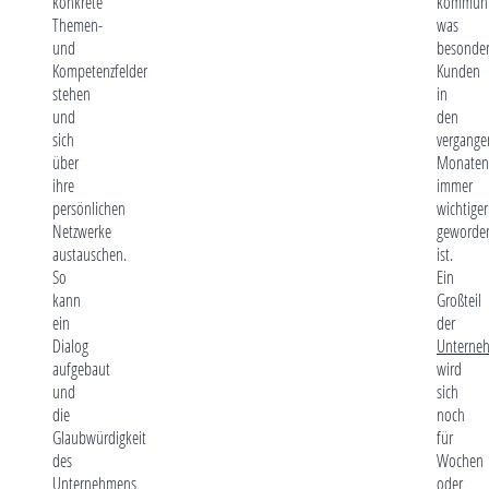
konkrete
kommuniz
Themen-
was
und
besonder
Kompetenzfelder
Kunden
stehen
in
und
den
sich
vergange
über
Monaten
ihre
immer
persönlichen
wichtiger
Netzwerke
geworde
austauschen.
ist.
So
Ein
kann
Großteil
ein
der
Dialog
Unterne
aufgebaut
wird
und
sich
die
noch
Glaubwürdigkeit
für
des
Wochen
Unternehmens
oder