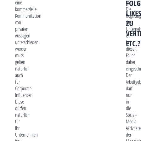
FOLG
eine
Leistung
kommerzielle
Die
LIKE
Kommunikation
Regelung
ZU
von
des
privaten
Unterne
VERT
Aussagen
ist
ETC.?
unterschieden
in
werden
diesen
muss,
Fällen
gelten
daher
natürlich
eingesch
auch
Der
für
Arbeitge
Corporate
darf
Influencer.
nur
Diese
in
dürfen
die
natürlich
Social-
für
Media-
ihr
Aktivität
Unternehmen
der