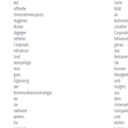
Auf
hohe
offizielle
Maß
Unternehmensposts
an
reagieren
Authentiz
Nutzer
schaffen
dagegen
Corporat
seltener.
Influence
Corporate
genau
Influencer
das:
sind
Vertrauen
demzufolge
Sie
eine
können
gute
Neuigkei
Ergänzung
und
der
Insights
Kommunikationsstrategie,
aus
da
dem
sie
Unterne
nahbarer
transpar
wirken,
und
für
ehrlich