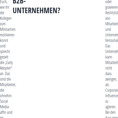
B2B-
Euch,
oder
wie Ihr
graviere
UNTERNEHMEN?
die
Rechtsfo
Kollegen
von
zum
Mitarbei
Mitmachen
und
motivieren
Unterne
könnt
fernzuhal
und
Das
sprecht
Unterne
gezielt
kann
die „Early
Mitarbeit
Adopter“
nicht
an. Das
dazu
sind die
zwingen,
Mitarbeiter,
als
die
Corporat
ohnehin
Influence
Social
zu
Media-
agieren.
affin und
Bei den
im
Aussagen