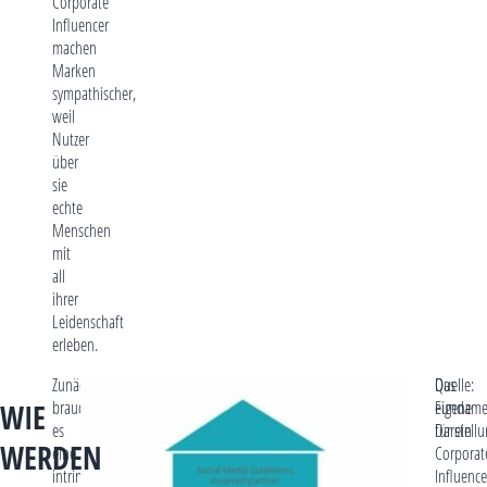
Corporate
Influencer
machen
Marken
sympathischer,
weil
Nutzer
über
sie
echte
Menschen
mit
all
ihrer
Leidenschaft
erleben.
Zunächst
Quelle:
Das
braucht
eigene
Fundame
WIE
es
Darstell
für ein
WERDEN
eine
Corporat
intrinsische
Influence