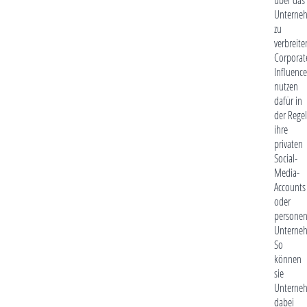
Unterne
zu
verbreite
Corporat
Influence
nutzen
dafür in
der Regel
ihre
privaten
Social-
Media-
Accounts
oder
persone
Unterneh
So
können
sie
Unterne
dabei