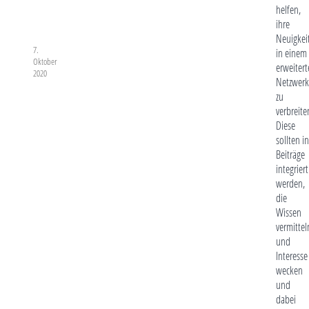
helfen,
ihre
Neuigkei
7.
in einem
Oktober
erweiter
2020
Netzwerk
zu
verbreite
Diese
sollten in
Beiträge
integriert
werden,
die
Wissen
vermittel
und
Interesse
wecken
und
dabei