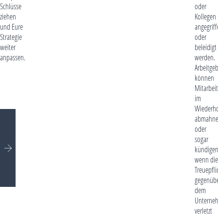
Schlüsse
oder
ziehen
Kollegen
und Eure
angegrif
Strategie
oder
weiter
beleidigt
anpassen.
werden.
Arbeitge
können
Mitarbeit
im
Wiederho
abmahn
oder
sogar
kündigen
wenn die
Treuepfli
gegenüb
dem
Unterne
verletzt