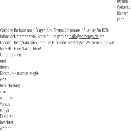
beruflich
Weiterk
fördern
kann.
Corporate
Ihr habt noch Fragen zum Thema Corporate Influencer für B2B-
Influencer
Unternehmen? Schreibt uns gern an
hallo@somengo.de
, via
können
Instagram Direct oder im Facebook Messenger. Wir freuen uns auf
für B2B-
Eure Nachrichten!
Unternehmen
und
deren
Kommunikationsstrategie
eine
Bereicherung
sein –
wenn im
Voraus
einige
Faktoren
beachtet
werden.