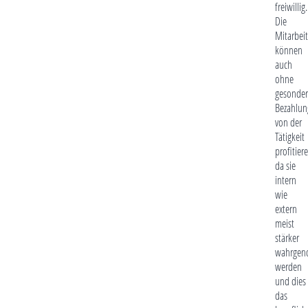
freiwillig.
Die
Mitarbeit
können
auch
ohne
gesonder
Bezahlun
von der
Tätigkeit
profitier
da sie
intern
wie
extern
meist
stärker
wahrge
werden
und dies
das