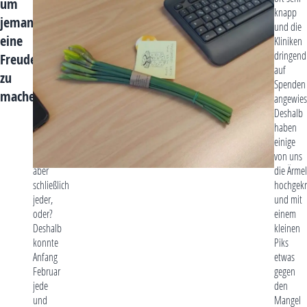
um
inspiriert
knapp
jemandem
hat.
und die
eine
Über
Kliniken
eine
dringend
Freude
nette
auf
zu
Geste
Spenden
machen
oder
angewies
liebe
Deshalb
Worte
haben
freut
einige
sich
von uns
aber
die Ärmel
schließlich
hochgekr
jeder,
und mit
oder?
einem
Deshalb
kleinen
konnte
Piks
Anfang
etwas
Februar
gegen
jede
den
und
Mangel