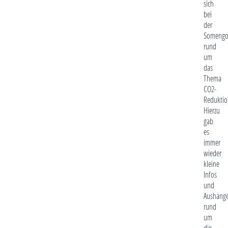
sich
bei
der
Someng
rund
um
das
Thema
CO2-
Reduktio
Hierzu
gab
es
immer
wieder
kleine
Infos
und
Aushäng
rund
um
die