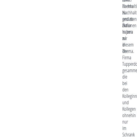
nachhalti
Thema
zu
Nachhalt
gestalten
und zu
Dafür
Aktionen
haben
in Jena
wir
zu
in
diesem
der
Thema.
Firma
Tupperd
gesammel
die
bei
den
Kollegin
und
Kollegen
ohnehin
nur
im
Schrank