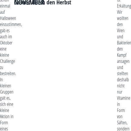
NOVEMBER
Gesund durch den Herbst
einmal
Erkältung
auf
Wir
Halloween
wollten
einzustimmen,
den
gab es
Viren
auch im
und
Oktober
Bakterie
eine
den
kleine
Kampf
Challenge
ansagen
zu
und
bestreiten.
stellten
In
deshalb
kleinen
nicht
Gruppen
nur
galt es,
Vitamine
sich eine
in
kleine
Form
Aktion in
von
Form
Säften,
eines
sondern