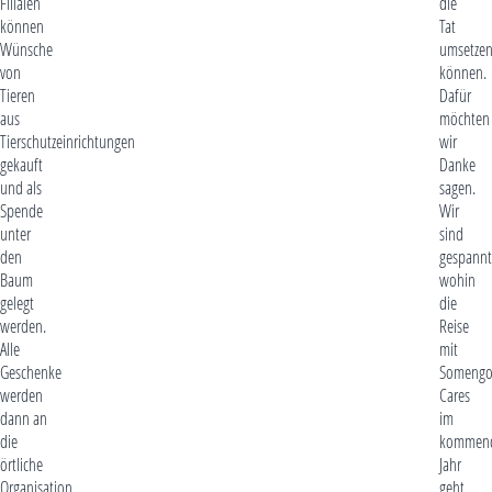
Filialen
die
können
Tat
Wünsche
umsetze
von
können.
Tieren
Dafür
aus
möchten
Tierschutzeinrichtungen
wir
gekauft
Danke
und als
sagen.
Spende
Wir
unter
sind
den
gespannt
Baum
wohin
gelegt
die
werden.
Reise
Alle
mit
Geschenke
Someng
werden
Cares
dann an
im
die
kommen
örtliche
Jahr
Organisation
geht.