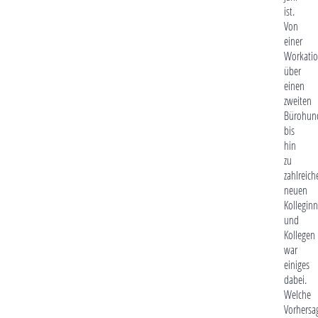
ist.
Von
einer
Workati
über
einen
zweiten
Bürohun
bis
hin
zu
zahlreich
neuen
Kollegin
und
Kollegen
war
einiges
dabei.
Welche
Vorhersa