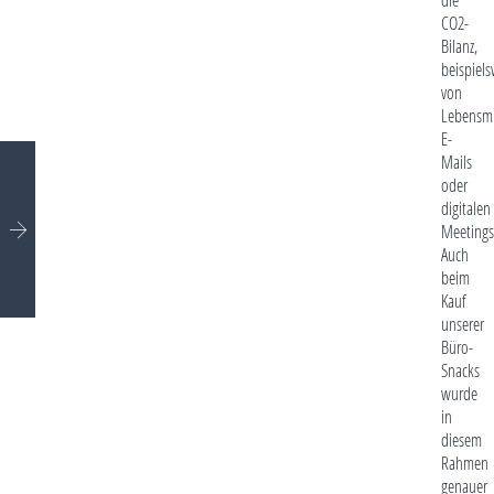
CO2-
Bilanz,
beispiels
von
Lebensmi
E-
Mails
oder
digitalen
Meetings
Auch
beim
Kauf
unserer
Büro-
Snacks
wurde
in
diesem
Rahmen
genauer