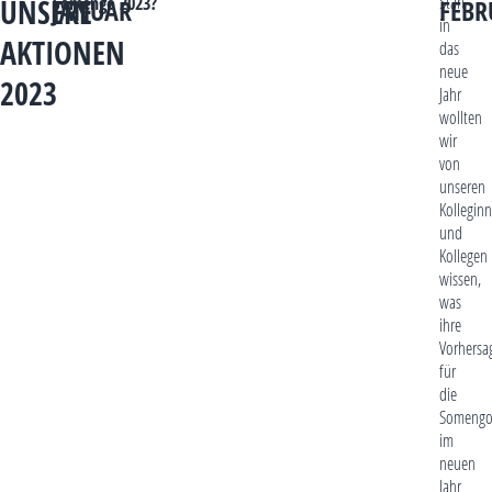
Start
Somengo 2023?
UNSERE
JANUAR
FEBR
in
AKTIONEN
das
neue
2023
Jahr
wollten
wir
von
unseren
Kollegin
und
Kollegen
wissen,
was
ihre
Vorhersa
für
die
Someng
im
neuen
Jahr