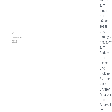
zum
Einen
noch
stärker
sozial
und
29.
ökologis
Dezember
engagier
2023
zum
Anderen
durch
kleine
und
größere
Aktionen
auch
unseren
Mitarbei
und
Mitarbei
im