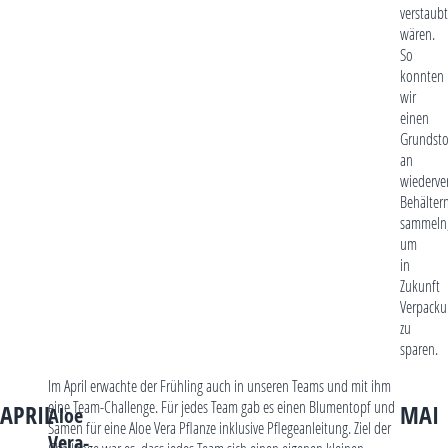
verstaubt
wären.
So
konnten
wir
einen
Grundsto
an
wiederv
Behälter
sammeln
um
in
Zukunft
Verpacku
zu
sparen.
Im April erwachte der Frühling auch in unseren Teams und mit ihm
eine Team-Challenge. Für jedes Team gab es einen Blumentopf und
APRIL
MAI
Aloe
Samen für eine Aloe Vera Pflanze inklusive Pflegeanleitung. Ziel der
Vera-