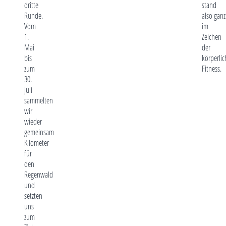
dritte
stand
Runde.
also ganz
Vom
im
1.
Zeichen
Mai
der
bis
körperli
zum
Fitness.
30.
Juli
sammelten
wir
wieder
gemeinsam
Kilometer
für
den
Regenwald
und
setzten
uns
zum