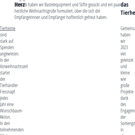
Herz
das
Deshalb haben wir Bastelequipment und Stifte gezückt und ein paar
herzliche Weihnachtsgrüße formuliert, über die sich die
Tierh
Empfängerinnen und Empfänger hoffentlich gefreut haben.
Tierheime
Gemeins
sind
haben
stark auf
wir
Spenden
2023
angewiesen.
viel
In der
geleistet
Vorweihnachtszeit
und
startet
kleine
der
wie
Tierhändler
große
Fressnapf
Projekte
jedes
dank
Jahr eine
des
Wunschbaum-
Engagem
Aktion.
der
In den
Somengo
teilnehmenden
in