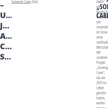
–
Somengo Cares
-Sicht.
meint
„SO
die
gesellsch
UNSER
CAR
Verantwo
von
JAHR
Unterne
im Sinne
AUS
eines
nachhalt
CSR-
Wirtschaf
Mit
SICHT
unserem
Projekt
„Someng
Cares“,
das wir
2019 ins
Leben
gerufen
haben,
wollen
wir uns