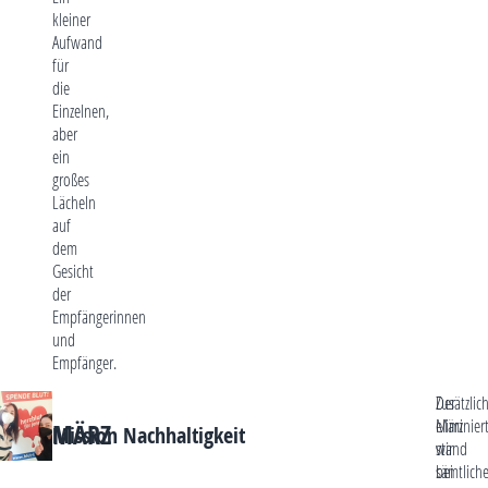
kleiner
Aufwand
für
die
Einzelnen,
aber
ein
großes
Lächeln
auf
dem
Gesicht
der
Empfängerinnen
und
Empfänger.
Der
Zusätzlic
März
eliminier
MÄRZ
Mission Nachhaltigkeit
stand
wir
bei
sämtlich