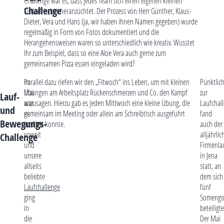
Challenge war es, dass jedes Team sich einen eigenen kleinen
Challenge
Lufterfrischer heranzüchtet. Der Prozess von Herr Günther, Klaus-
Dieter, Vera und Hans (ja, wir haben ihnen Namen gegeben) wurde
regelmäßig in Form von Fotos dokumentiert und die
Herangehensweisen waren so unterschiedlich wie kreativ. Wusstet
Ihr zum Beispiel, dass so eine Aloe Vera auch gerne zum
gemeinsamen Pizza essen eingeladen wird?
Im
Parallel dazu riefen wir den „Fitwoch“ ins Leben, um mit kleinen
Pünktlic
Mai
Übungen am Arbeitsplatz Rückenschmerzen und Co. den Kampf
zur
Lauf-
war
anzusagen. Hierzu gab es jeden Mittwoch eine kleine Übung, die
Laufchal
und
es
gemeinsam im Meeting oder allein am Schreibtisch ausgeführt
fand
Bewegungs-
endlich
werden konnte.
auch der
soweit
alljährlic
Challenge
und
Firmenla
unsere
in Jena
allseits
statt, an
beliebte
dem sich
Laufchallenge
fünf
ging
Somengo
in
beteiligt
die
Der Mai