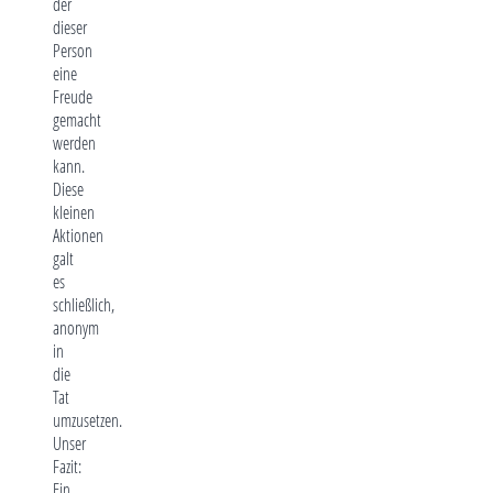
der
dieser
Person
eine
Freude
gemacht
werden
kann.
Diese
kleinen
Aktionen
galt
es
schließlich,
anonym
in
die
Tat
umzusetzen.
Unser
Fazit:
Ein