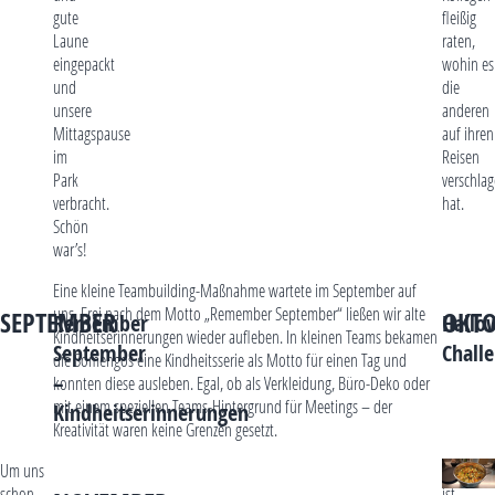
gute
fleißig
Laune
raten,
eingepackt
wohin es
und
die
unsere
anderen
Mittagspause
auf ihren
im
Reisen
Park
verschla
verbracht.
hat.
Schön
war’s!
Eine kleine Teambuilding-Maßnahme wartete im September auf
uns. Frei nach dem Motto „Remember September“ ließen wir alte
SEPTEMBER
OKTO
Remember
Hallo
Kindheitserinnerungen wieder aufleben. In kleinen Teams bekamen
September
Chall
die Somengos eine Kindheitsserie als Motto für einen Tag und
–
konnten diese ausleben. Egal, ob als Verkleidung, Büro-Deko oder
mit einem speziellen Teams-Hintergrund für Meetings – der
Kindheitserinnerungen
Kreativität waren keine Grenzen gesetzt.
Um uns
Herbstzei
schon
ist