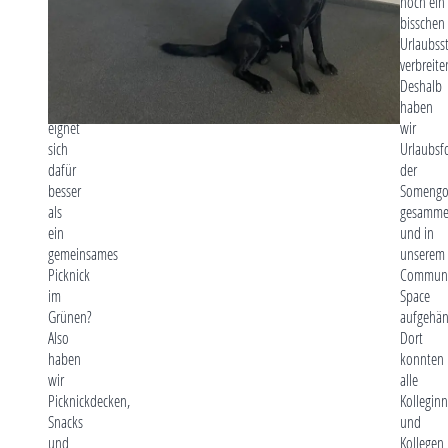
des
noch ein
Sommers
bisschen
zu
Urlaubs
genießen.
verbreite
Und
Deshalb
was
haben
eignet
wir
sich
Urlaubsf
dafür
der
besser
Somengo
als
gesamme
ein
und in
gemeinsames
unserem
Picknick
Communi
im
Space
Grünen?
aufgehän
Also
Dort
haben
konnten
wir
alle
Picknickdecken,
Kollegin
Snacks
und
und
Kollegen