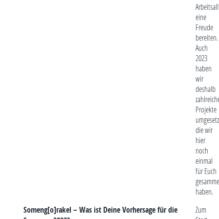
Arbeitsal
eine
Freude
bereiten.
Auch
2023
haben
wir
deshalb
zahlreich
Projekte
umgesetz
die wir
hier
noch
einmal
für Euch
gesamme
haben.
Someng[o]rakel – Was ist Deine Vorhersage für die
Zum