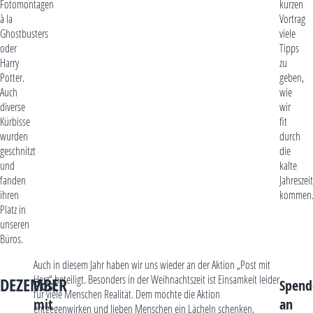
Fotomontagen
kurzen
à la
Vortrag
Ghostbusters
viele
oder
Tipps
Harry
zu
Potter.
geben,
Auch
wie
diverse
wir
Kürbisse
fit
wurden
durch
geschnitzt
die
und
kalte
fanden
Jahreszeit
ihren
kommen
Platz in
unseren
Büros.
Auch in diesem Jahr haben wir uns wieder an der Aktion „Post mit
Herz“ beteiligt. Besonders in der Weihnachtszeit ist Einsamkeit leider
DEZEMBER
Post
Spend
für viele Menschen Realität. Dem möchte die Aktion
mit
an
entgegenwirken und lieben Menschen ein Lächeln schenken.