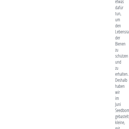
etwas
dafür
tun,
um
den
Lebensr
der
Bienen
zu
schützen
und
zu
erhalten.
Deshalb
haben
wir
im
Juni
Seedbom
gebastelt
kleine,
mit