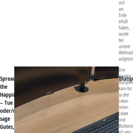
sich
am
Ende
erfüllt
haben,
wurde
bei
unserer
Weihnach
aufgelöst
Möglicherweise
Eine
war
einzelne
Spread
Bluts
es
Blutspen
the
der
kann bis
Happiness
Valentinstag,
zu drei
der
Leben
– Tue
uns
retten.
oder/und
zu
Leider
sage
unserer
sind
Gutes,
Februar-
Blutkons
Aktion
oft sehr