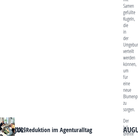
Samen
gefüllte
Kugeln,
die
in
der
Umgebu
verteilt
werden
können,
um
für
eine
neue
Blumenp
zu
sorgen.
Der
Juli
JULI
AUGU
CO2-Reduktion im Agenturalltag
drehte