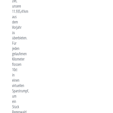
Ziel,
unsere
11.935,41km
aus
dem
Vorjahr
zu
überbieten.
Für
jeden
gelaufenen
Kilometer
flossen
10ct
in
einen
virtuellen
Sparstrumpf,
um
ein
Stück
Regenwald