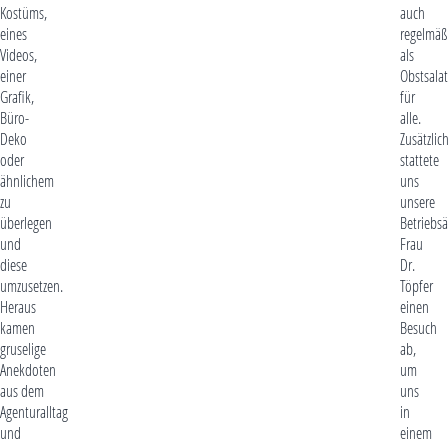
Kostüms,
auch
eines
regelmäß
Videos,
als
einer
Obstsalat
Grafik,
für
Büro-
alle.
Deko
Zusätzlic
oder
stattete
ähnlichem
uns
zu
unsere
überlegen
Betriebsä
und
Frau
diese
Dr.
umzusetzen.
Töpfer
Heraus
einen
kamen
Besuch
gruselige
ab,
Anekdoten
um
aus dem
uns
Agenturalltag
in
und
einem