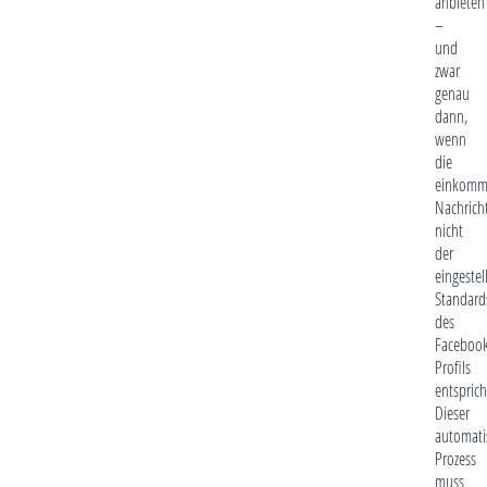
anbieten
–
und
zwar
genau
dann,
wenn
die
einkomm
Nachrich
nicht
der
eingestel
Standard
des
Faceboo
Profils
entsprich
Dieser
automati
Prozess
muss