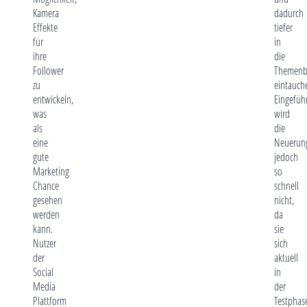
Kamera
dadurch
Effekte
tiefer
für
in
ihre
die
Follower
Themenb
zu
eintauch
entwickeln,
Eingefüh
was
wird
als
die
eine
Neuerun
gute
jedoch
Marketing
so
Chance
schnell
gesehen
nicht,
werden
da
kann.
sie
Nutzer
sich
der
aktuell
Social
in
Media
der
Plattform
Testphas