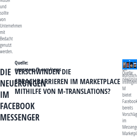
und
sollte
von
Unternehmen
mit
Bedacht
genutzt
werden.
Quelle:
Mithilfe
der
newsroom.fb.com/news
DIE
VERSCHWINDEN DIE
Quelle:
künstlic
newsroo
SPRACHBARRIEREN IM MARKETPLACE
NEUERUNGEN
Intelligen
M
MITHILFE VON M-TRANSLATIONS?
IM
bietet
Faceboo
FACEBOOK
bereits
Vorschlä
MESSENGER
im
Messenge
Marketpl