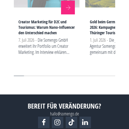
Creator Marketing für D2C und
Gold beim German Bran
Tourismus: Warum Nano-Influencer
2026: Kampagne „FREIHEI
den Unterschied machen
Thüringer Tourismus aus
7. Juli 2026 -
Die Somengo GmbH
1. Juli 2026 -
Die Jenaer So
erweitert ihr Portfolio um Creator
Agentur Somengo gewinn
Marketing. Im Interview erklären
gemeinsam mit der Thürin
Geschäftsführer André Schmidt und
Tourismus GmbH und der
Projektleiterin Ella Fuhrmann, warum
Partneragentur Diemar Ju
gerade D2C-Marken und
Gold in der Kategorie „Exc
Tourismusunternehmen von…
Brand Strategy…
BEREIT FÜR VERÄNDERUNG?
hallo@somengo.de