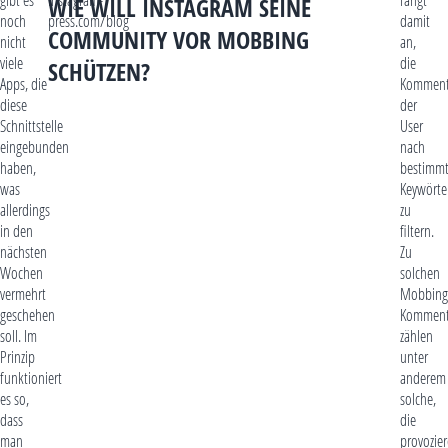
WIE WILL INSTAGRAM SEINE
noch
press.com/blog
damit
COMMUNITY VOR MOBBING
nicht
an,
viele
die
SCHÜTZEN?
Apps, die
Komment
diese
der
Schnittstelle
User
eingebunden
nach
haben,
bestimm
was
Keywörte
allerdings
zu
in den
filtern.
nächsten
Zu
Wochen
solchen
vermehrt
Mobbing
geschehen
Komment
soll. Im
zählen
Prinzip
unter
funktioniert
anderem
es so,
solche,
dass
die
man
provozie