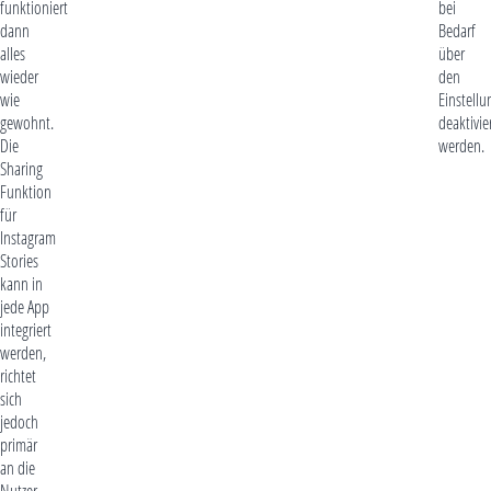
funktioniert
bei
dann
Bedarf
alles
über
wieder
den
wie
Einstell
gewohnt.
deaktivie
Die
werden.
Sharing
Funktion
für
Instagram
Stories
kann in
jede App
integriert
werden,
richtet
sich
jedoch
primär
an die
Nutzer