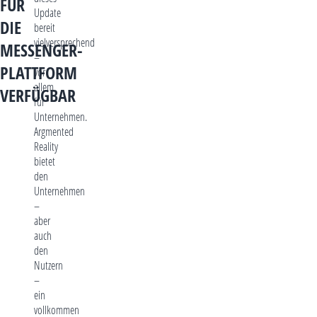
FÜR
Update
DIE
bereit
vielversprechend
MESSENGER-
–
PLATTFORM
vor
allem
VERFÜGBAR
für
Unternehmen.
Argmented
Reality
bietet
den
Unternehmen
–
aber
auch
den
Nutzern
–
ein
vollkommen