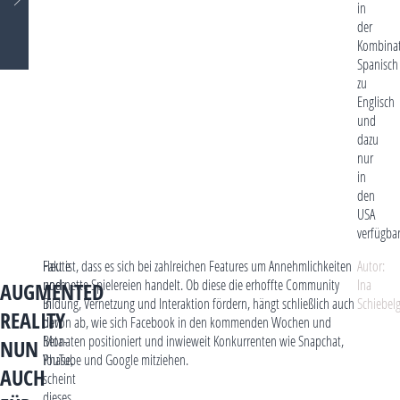
in
der
Kombina
Spanisch
zu
Englisch
und
dazu
nur
in
den
USA
verfügbar
Heute
Fakt ist, dass es sich bei zahlreichen Features um Annehmlichkeiten
Autor:
noch
und nette Spielereien handelt. Ob diese die erhoffte Community
Ina
AUGMENTED
in
Bildung, Vernetzung und Interaktion fördern, hängt schließlich auch
Schiebel
REALITY
der
davon ab, wie sich Facebook in den kommenden Wochen und
Beta-
Monaten positioniert und inwieweit Konkurrenten wie Snapchat,
NUN
Phase,
YouTube und Google mitziehen.
AUCH
scheint
dieses