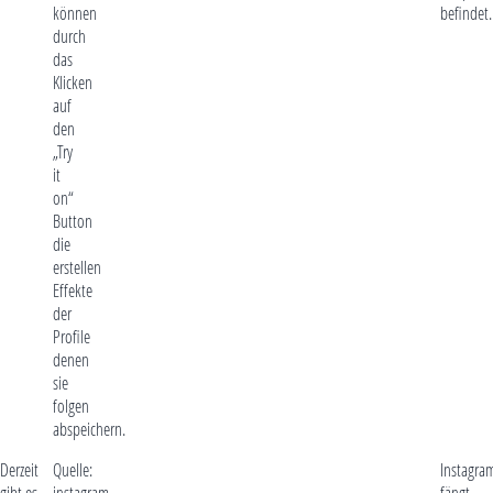
können
befindet.
durch
das
Klicken
auf
den
„Try
it
on“
Button
die
erstellen
Effekte
der
Profile
denen
sie
folgen
abspeichern.
Derzeit
Quelle:
Instagra
gibt es
instagram-
fängt