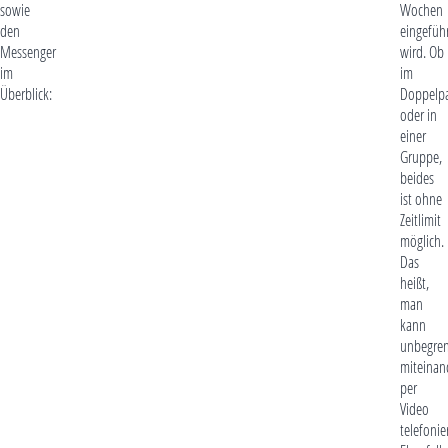
sowie
Wochen
den
eingefüh
Messenger
wird. Ob
im
im
Überblick:
Doppelp
oder in
einer
Gruppe,
beides
ist ohne
Zeitlimit
möglich.
Das
heißt,
man
kann
unbegren
miteinan
per
Video
telefonie