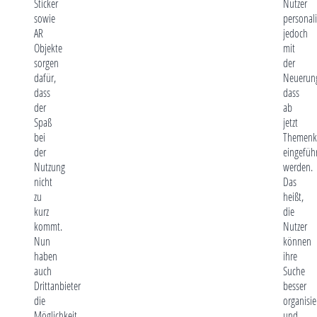
Sticker
Nutzer
sowie
personali
AR
jedoch
Objekte
mit
sorgen
der
dafür,
Neuerun
dass
dass
der
ab
Spaß
jetzt
bei
Themenk
der
eingefüh
Nutzung
werden.
nicht
Das
zu
heißt,
kurz
die
kommt.
Nutzer
Nun
können
haben
ihre
auch
Suche
Drittanbieter
besser
die
organisie
Möglichkeit,
und