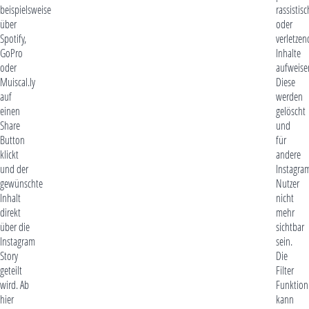
beispielsweise
rassistis
über
oder
Spotify,
verletzen
GoPro
Inhalte
oder
aufweise
Muiscal.ly
Diese
auf
werden
einen
gelöscht
Share
und
Button
für
klickt
andere
und der
Instagra
gewünschte
Nutzer
Inhalt
nicht
direkt
mehr
über die
sichtbar
Instagram
sein.
Story
Die
geteilt
Filter
wird. Ab
Funktion
hier
kann