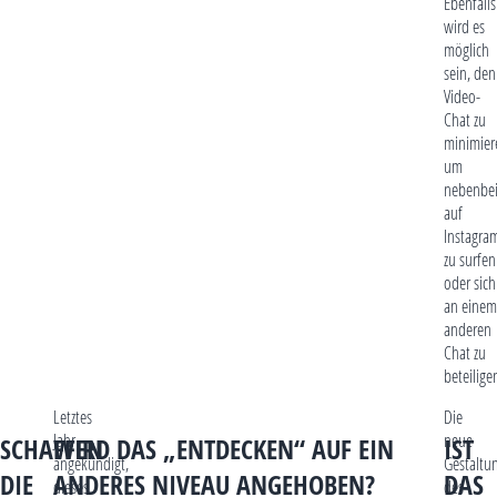
Ebenfalls
wird es
möglich
sein, den
Video-
Chat zu
minimier
um
nebenbe
auf
Instagra
zu surfen
oder sich
an einem
anderen
Chat zu
beteilige
Letztes
Die
Jahr
neue
SCHAFFEN
WIRD DAS „ENTDECKEN“ AUF EIN
IST
angekündigt,
Gestaltu
DIE
ANDERES NIVEAU ANGEHOBEN?
DAS
dieses
des