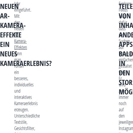
Jahr
Explorer
NEUEN
TEIL
eingeführt.
Feeds
AR-
VON
Mit
sorgt
den
dafür,
KAMERA-
INHA
neuen
dass
EFFEKTE
AND
AR-
das
Kamera-
Suchen
EIN
APPS
Effekten
auf
NEUES
BALD
kann
Instagra
man
einfacher
KAMERAERLEBNIS?
IN
fortan
gestaltet
DEN
ein
wird.
besseres,
Er
STOR
individuelles
wird
MÖG
und
zwar
interaktives
immer
Kameraerlebnis
noch
erzeugen.
auf
Unterschiedliche
den
Textstile,
jeweilige
Gesichtsfilter,
Instagra