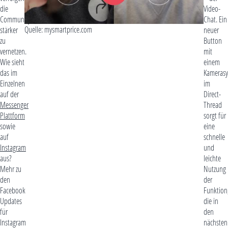
die
Video-
Community
Chat. Ein
Quelle: mysmartprice.com
stärker
neuer
zu
Button
vernetzen.
mit
Wie sieht
einem
das im
Kameras
Einzelnen
im
auf der
Direct-
Messenger
Thread
Plattform
sorgt für
sowie
eine
auf
schnelle
Instagram
und
aus?
leichte
Mehr zu
Nutzung
den
der
Facebook
Funktion
Updates
die in
für
den
Instagram
nächsten