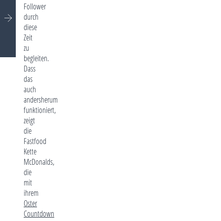
Follower
durch
diese
Zeit
zu
begleiten.
Dass
das
auch
andersherum
funktioniert,
zeigt
die
Fastfood
Kette
McDonalds,
die
mit
ihrem
Oster
Countdown