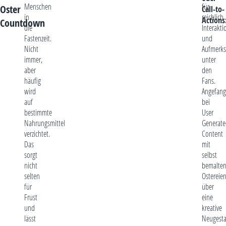
Menschen
für
Oster
Call-to-
in
reichlich
Actions
Countdown
die
Interakti
Fastenzeit.
und
Nicht
Aufmerks
immer,
unter
aber
den
häufig
Fans.
wird
Angefan
auf
bei
bestimmte
User
Nahrungsmittel
Generate
verzichtet.
Content
Das
mit
sorgt
selbst
nicht
bemalte
selten
Ostereier
für
über
Frust
eine
und
kreative
lässt
Neugesta