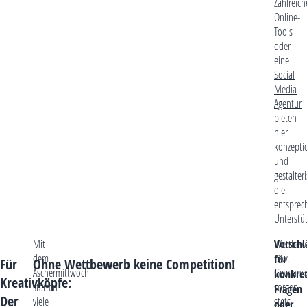
Zahlreich
Online-
Tools
oder
eine
Social
Media
Agentur
bieten
hier
konzepti
und
gestalter
die
entsprec
Unterstü
Mit
Wettbew
Vorschl
dem
bzw.
für
Für
Ohne Wettbewerb keine Competition!
Aschermittwoch
Gewinnsp
konkre
Kreativköpfe:
starten
sorgen
Fragen
Der
viele
stets
oder