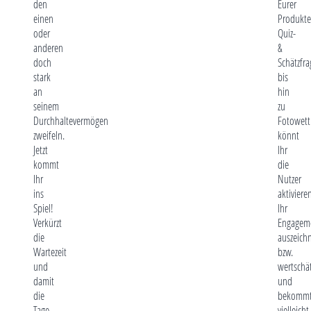
den
Eurer
einen
Produkte
oder
Quiz-
anderen
&
doch
Schätzfr
stark
bis
an
hin
seinem
zu
Durchhaltevermögen
Fotowet
zweifeln.
könnt
Jetzt
Ihr
kommt
die
Ihr
Nutzer
ins
aktiviere
Spiel!
Ihr
Verkürzt
Engagem
die
auszeich
Wartezeit
bzw.
und
wertschä
damit
und
die
bekomm
Tage
vielleicht