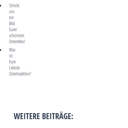
Schickt
uns
ein
Bild
Eurer
schönsten
Osterdeko!
Was
ist
Eure
Liebste
Ostertradition?
WEITERE BEITRÄGE: