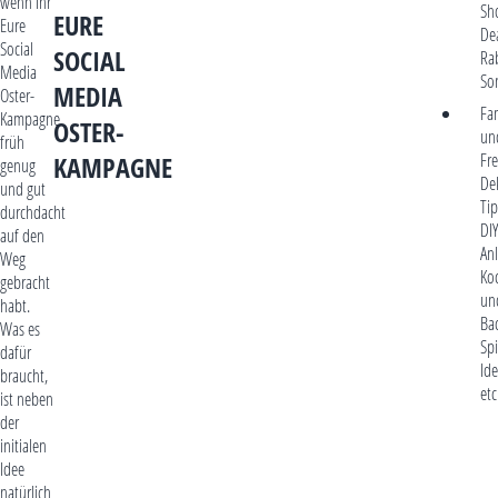
wenn Ihr
Sh
EURE
Eure
Dea
Social
SOCIAL
Ra
Media
So
MEDIA
Oster-
Fam
Kampagne
OSTER-
un
früh
Fre
KAMPAGNE
genug
De
und gut
Tip
durchdacht
DIY
auf den
An
Weg
Ko
gebracht
un
habt.
Bac
Was es
Spi
dafür
Id
braucht,
etc
ist neben
der
initialen
Idee
natürlich