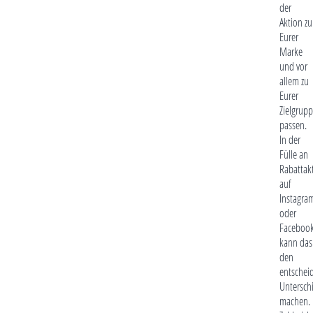
der
Aktion zu
Eurer
Marke
und vor
allem zu
Eurer
Zielgrup
passen.
In der
Fülle an
Rabattak
auf
Instagra
oder
Faceboo
kann das
den
entschei
Untersch
machen.