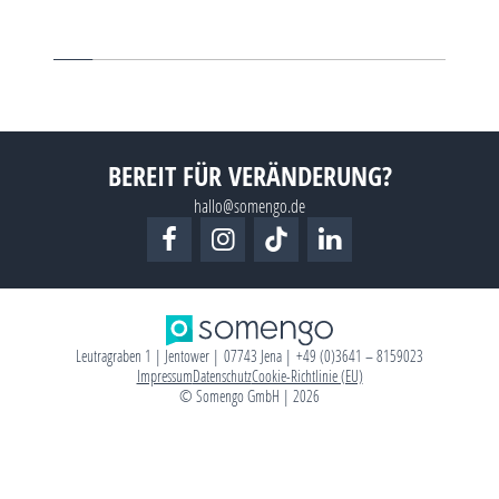
Projektleiterin Ella Fuhrmann, warum
Partneragentur Diemar Ju
gerade D2C-Marken und
Gold in der Kategorie „Exc
Tourismusunternehmen von…
Brand Strategy…
BEREIT FÜR VERÄNDERUNG?
hallo@somengo.de
Leutragraben 1 | Jentower | 07743 Jena | +49 (0)3641 – 8159023
Impressum
Datenschutz
Cookie-Richtlinie (EU)
© Somengo GmbH | 2026