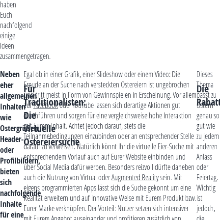
haben
Euch
nachfolgend
einige
Ideen
zusammengetragen.
Neben
Egal ob in einer Grafik, einer Slideshow oder einem Video: Die
Dieses
Freude an der Suche nach versteckten Ostereiern ist ungebrochen
Thema
eher
Für
Die
und tritt meist in Form von Gewinnspielen in Erscheinung. Vor allem
passt zu
allgemeinen
Traditionalisten:
Rabat
auf
Facebook
oder YouTube lassen sich derartige Aktionen gut
Ostern
Inhalten
Die
durchführen und sorgen für eine vergleichsweise hohe Interaktion
genau so
wie
mit Eurem Inhalt. Achtet jedoch darauf, stets die
gut wie
virtuelle
Ostergrüßen,
Teilnahmebedingungen einzubinden oder an entsprechender Stelle
zu jedem
Header-
Ostereiersuche
darauf zu verweisen. Natürlich könnt Ihr die virtuelle Eier-Suche mit
anderen
oder
entsprechendem Vorlauf auch auf Eurer Website einbinden und
Anlass
Profilbildern,
über Social Media dafür werben. Besonders reizvoll dürfte daneben
oder
bieten
auch die Nutzung von Virtual oder
Augmented Reality
sein. Mit
Feiertag.
sich
eigens programmierten Apps lässt sich die Suche gekonnt um eine
Wichtig
nachfolgende
Realität erweitern und auf innovative Weise mit Eurem Produkt bzw.
ist
Inhalte
Eurer Marke verknüpfen. Der Vorteil: Nutzer setzen sich intensiver
jedoch,
für eine
mit Eurem Angebot auseinander und profitieren zusätzlich von
die