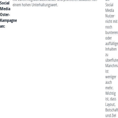
Social
einem hohen Unterhaltungswert.
Social
Media
Media
Oster-
Nutzer
Kampagne
nicht mit
an:
noch
bunteren
oder
auffällig
Inhalten
zu
überflute
Manchm
ist
weniger
auch
mehr.
Wichtig
ist, dass
Layout,
Botschaf
und Ziel