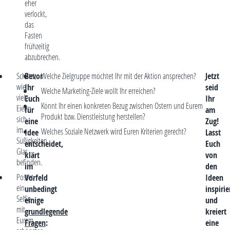
eher
verlockt,
das
Fasten
frühzeitig
abzubrechen.
Schätzt,
Bevor
Welche Zielgruppe möchtet Ihr mit der Aktion ansprechen?
Jetzt
wie
Ihr
seid
Welche Marketing-Ziele wollt Ihr erreichen?
viele
Euch
Ihr
Könnt Ihr einen konkreten Bezug zwischen Ostern und Eurem
Eier
für
am
Produkt bzw. Dienstleistung herstellen?
sich
eine
Zug!
im
Welches Soziale Netzwerk wird Euren Kriterien gerecht?
Idee
Lasst
Süßigkeiten
entscheidet,
Euch
Glas
klärt
von
befinden.
im
den
Postet
Vorfeld
Ideen
ein
unbedingt
inspirie
Selfie
einige
und
mit
grundlegende
kreiert
Eurem
Fragen
:
eine