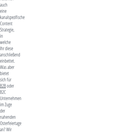
auch
eine
kanalspezifische
Content
Strategie,
in
welche
Ihr diese
anschließend
einbettet.
Was aber
bietet
sich für
B2B
oder
B2C
Unternehmen
im Zuge
der
nahenden
Osterfeiertage
an? Wir