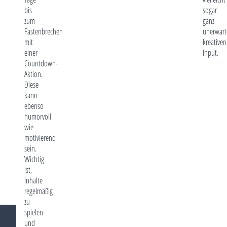
bis
sogar
zum
ganz
Fastenbrechen
unerwart
mit
kreativen
einer
Input.
Countdown-
Aktion.
Diese
kann
ebenso
humorvoll
wie
motivierend
sein.
Wichtig
ist,
Inhalte
regelmäßig
zu
spielen
und