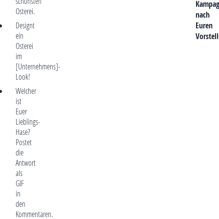
schönsten
Kampag
Osterei.
nach
Designt
Euren
ein
Vorstel
Osterei
im
[Unternehmens]-
Look!
Welcher
ist
Euer
Lieblings-
Hase?
Postet
die
Antwort
als
GIF
in
den
Kommentaren.