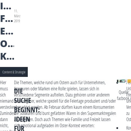
IDEEN
11.
FÜR
März
2019
EURE
OSTER-
KAMPAGNE
Content & Strategie
Hier
Die Themen, welche rund um Ostern auch für Unternehmen,
Fer
muss
Agenturen oder Marken eine Rolle spielen, lassen sich in
Url
DIE
Quelle:
sich
verschiedene Segmente aufteilen. Dazu gehören unter anderem
Fre
facbook
SUCHE
niemand
Konsumgüter, welche speziell für die Feiertage produziert und/oder
un
verstecken!
vermarktet werden. Ab Februar dürften kaum einem Konsumenten
Ve
BEGINNT:
Zumindest
die Süßwaren und bunt gefärbten Waren in den Supermarktregalen
zu
IDEEN
dann
ab entgehen. Doch auch Themen wie Familie und Freizeit lassen
Os
nicht,
sich emotional aufgeladen im Oster-Kontext verorten:
FÜR
Ko