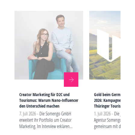
Creator Marketing für D2C und
Gold beim German Bran
Tourismus: Warum Nano-Influencer
2026: Kampagne „FREIHEI
den Unterschied machen
Thüringer Tourismus aus
7. Juli 2026 -
Die Somengo GmbH
1. Juli 2026 -
Die Jenaer So
erweitert ihr Portfolio um Creator
Agentur Somengo gewinn
Marketing. Im Interview erklären
gemeinsam mit der Thürin
Geschäftsführer André Schmidt und
Tourismus GmbH und der