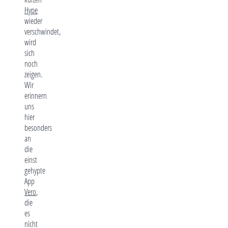
Hype
wieder
verschwindet,
wird
sich
noch
zeigen.
Wir
erinnern
uns
hier
besonders
an
die
einst
gehypte
App
Vero
,
die
es
nicht