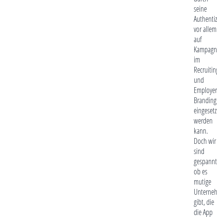
seine
Authentiz
vor allem
auf
Kampagn
im
Recruitin
und
Employer
Branding
eingesetz
werden
kann.
Doch wir
sind
gespannt
ob es
mutige
Unterne
gibt, die
die App