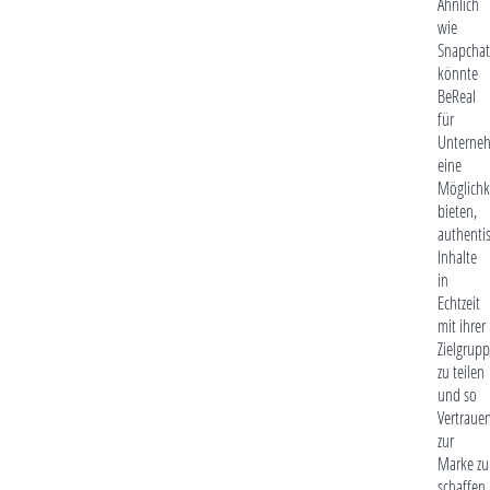
Ähnlich
wie
Snapchat
könnte
BeReal
für
Unterne
eine
Möglichk
bieten,
authenti
Inhalte
in
Echtzeit
mit ihrer
Zielgrup
zu teilen
und so
Vertraue
zur
Marke zu
schaffen.