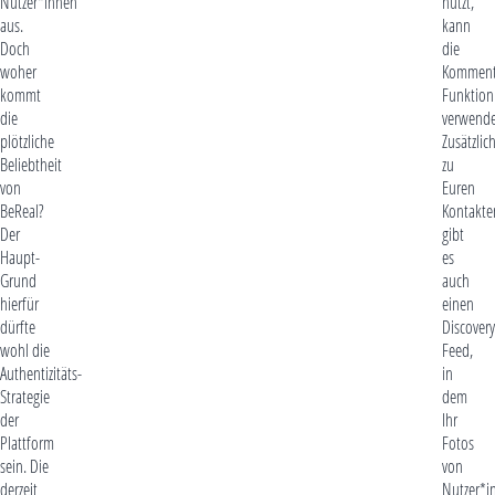
Nutzer*innen
nutzt,
aus.
kann
Doch
die
woher
Komment
kommt
Funktion
die
verwende
plötzliche
Zusätzlic
Beliebtheit
zu
von
Euren
BeReal?
Kontakte
Der
gibt
Haupt-
es
Grund
auch
hierfür
einen
dürfte
Discovery
wohl die
Feed,
Authentizitäts-
in
Strategie
dem
der
Ihr
Plattform
Fotos
sein. Die
von
derzeit
Nutzer*i