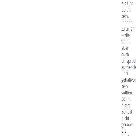
die Uhr
bereit
sein,
Inhalte
zu teilen
– die
dann
aber
auch
entsprec
authenti
und
gehaltvol
sein
sollten.
Somit
bietet
BeReal
nicht
gerade
die