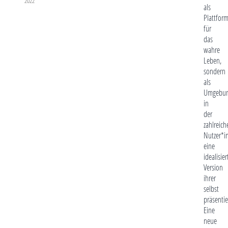
2022
als
Plattfor
für
das
wahre
Leben,
sondern
als
Umgebun
in
der
zahlreich
Nutzer*i
eine
idealisier
Version
ihrer
selbst
präsentie
Eine
neue