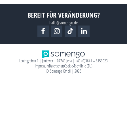
BEREIT FÜR VERÄNDERUNG?
hallo@somengo.de
Leutragraben 1 | Jentower | 07743 Jena | +49 (0)3641 – 8159023
Impressum
Datenschutz
Cookie-Richtlinie (EU)
© Somengo GmbH | 2026