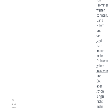
Promine
werfen
konnten.
Dank
Filtern
und
der
Jagd
nach
immer
mehr
Follower
gelten
Instagra
und
Co.
aber
schon
länger
27.
nicht
April
mehr