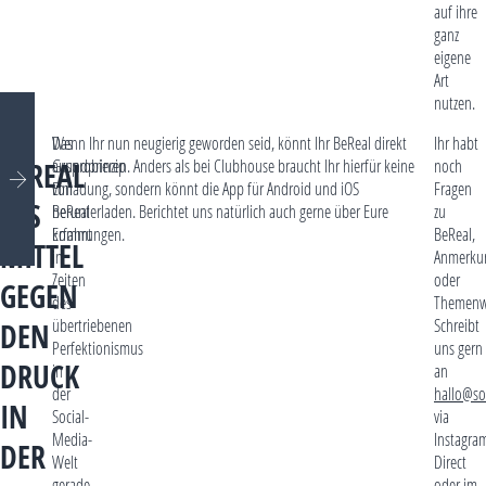
auf ihre
ganz
eigene
Art
nutzen.
Das
Wenn Ihr nun neugierig geworden seid, könnt Ihr BeReal direkt
Ihr habt
Grundprinzip
ausprobieren. Anders als bei Clubhouse braucht Ihr hierfür keine
noch
BEREAL
von
Einladung, sondern könnt die App für Android und iOS
Fragen
ALS
BeReal
herunterladen. Berichtet uns natürlich auch gerne über Eure
zu
kommt
Erfahrungen.
BeReal,
MITTEL
in
Anmerku
Zeiten
oder
GEGEN
des
Themenw
übertriebenen
Schreibt
DEN
Perfektionismus
uns gern
DRUCK
in
an
der
hallo@s
IN
Social-
via
Media-
Instagra
DER
Welt
Direct
gerade
oder im