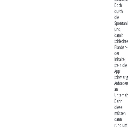
Doch
durch
die
Spontani
und
damit
schlechte
Planbark
der
Inhalte
stellt die
App
schwieri
Anforder
an
Unterne
Denn
diese
müssen
dann
rund um