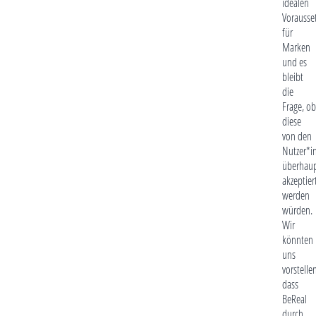
idealen
Vorausse
für
Marken
und es
bleibt
die
Frage, ob
diese
von den
Nutzer*i
überhau
akzeptier
werden
würden.
Wir
könnten
uns
vorstelle
dass
BeReal
durch