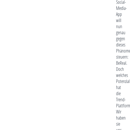
Social-
Media-
App
will
nun
genau
gegen
dieses
Phänom
steuern:
BeReal.
Doch
welches
Potenzial
hat
die
Trend-
Plattfor
Wir
haben
sie
uns