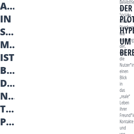
AUTHENTIZITÄT
Beliebthe
DER
von
Social-
IN
PLÖ
Media-
Plattfor
SOCIAL
HYP
war
UM
ursprüng
MEDIA:
der,
BER
dass
IST
die
Nutzer*i
BEREAL
einen
Blick
DIE
in
das
NEUE
„reale“
Leben
TREND-
ihrer
Freund*i
PLATTFORM?
Kontakte
und
von