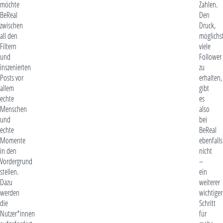
möchte
Zahlen.
BeReal
Den
zwischen
Druck,
all den
möglichs
Filtern
viele
und
Follower
inszenierten
zu
Posts vor
erhalten,
allem
gibt
echte
es
Menschen
also
und
bei
echte
BeReal
Momente
ebenfalls
in den
nicht
Vordergrund
–
stellen.
ein
Dazu
weiterer
werden
wichtiger
die
Schritt
Nutzer*innen
für