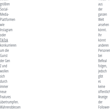
größten
aus
Social-
der
Media-
ganzen
Plattformen
Welt
wie
ansehen
Instagram
könnt.
oder
Ihr
TikTok
könnt
konkurrieren
anderen
um die
Persone
Gunst
bei
der Gen
BeReal
Z und
folgen,
wollen
jedoch
sich
gibt
durch
es
immer
keine
neue
öffentlic
Features
Anzeige
übertrumpfen.
der
Währenddessen
Follower