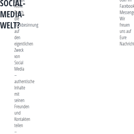
SOCIAL-
recht.
Faceboo
MEDIA-
Durch
Messenge
die
Wir
WELT?
Rückbesinnung
freuen
auf
uns auf
den
Eure
eigentlichen
Nachrich
Zweck
von
Social
Media
–
authentische
Inhalte
mit
seinen
Freunden
und
Kontakten
teilen
–