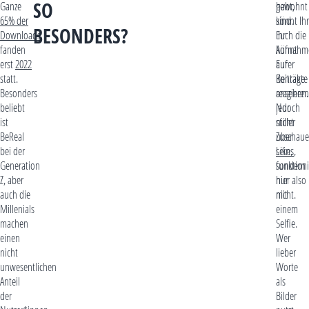
SO
Ganze
gewohnt
habt,
65% der
sind.
könnt Ihr
BESONDERS?
Downloads
Ihr
Euch die
fanden
könnt
Aufnahm
erst
2022
auf
Eurer
statt.
Beiträge
Kontakte
Besonders
reagieren
ansehen.
beliebt
jedoch
Nur
ist
nicht
stiller
BeReal
über
Zuschaue
bei der
Likes
sein,
,
Generation
sondern
funktioni
Z, aber
nur
hier also
auch die
mit
nicht.
Millenials
einem
machen
Selfie.
einen
Wer
nicht
lieber
unwesentlichen
Worte
Anteil
als
der
Bilder