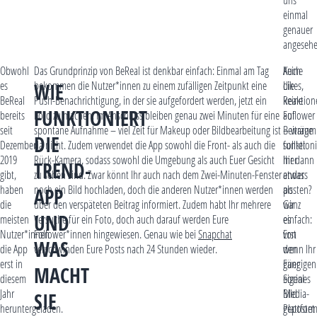
einmal
genauer
angesehe
Obwohl
Das Grundprinzip von BeReal ist denkbar einfach: Einmal am Tag
Auch
Keine
es
bekommen die Nutzer*innen zu einem zufälligen Zeitpunkt eine
die
Likes,
WIE
BeReal
Push-Benachrichtigung, in der sie aufgefordert werden, jetzt ein
Reaktion
keine
FUNKTIONIERT
bereits
Foto zu machen. Im Anschluss bleiben genau zwei Minuten für eine
auf
Follower
seit
spontane Aufnahme – viel Zeit für Makeup oder Bildbearbeitung ist
Beiträge
– warum
DIE
Dezember
da nicht. Zudem verwendet die App sowohl die Front- als auch die
funktion
solltet
2019
Rück-Kamera, sodass sowohl die Umgebung als auch Euer Gesicht
hier
Ihr dann
TREND-
gibt,
zu sehen sind. Zwar könnt Ihr auch nach dem Zwei-Minuten-Fenster
anders
etwas
haben
noch ein Bild hochladen, doch die anderen Nutzer*innen werden
als
posten?
APP
die
über den verspäteten Beitrag informiert. Zudem habt Ihr mehrere
wir
Ganz
UND
meisten
Versuche für ein Foto, doch auch darauf werden Eure
es
einfach:
Nutzer*innen
Follower*innen hingewiesen. Genau wie bei
Snapchat
von
Erst
WAS
die App
verschwinden Eure Posts nach 24 Stunden wieder.
den
wenn Ihr
erst in
gängigen
Euer
MACHT
diesem
Social-
eigenes
Jahr
Media-
Bild
SIE
heruntergeladen.
Plattfor
gepostet