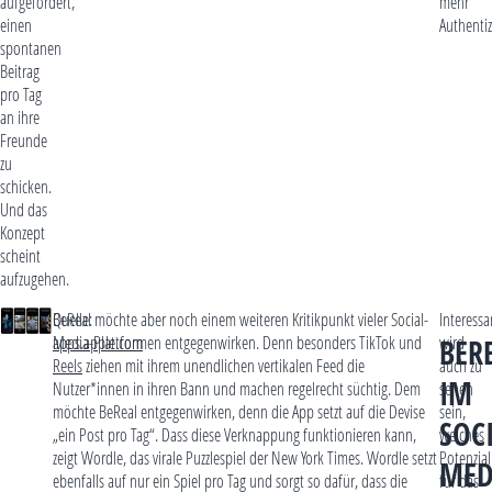
aufgefordert,
mehr
einen
Authentiz
spontanen
Beitrag
pro Tag
an ihre
Freunde
zu
schicken.
Und das
Konzept
scheint
aufzugehen.
Quelle:
BeReal möchte aber noch einem weiteren Kritikpunkt vieler Social-
Interessa
apps.apple.com
Media-Plattformen entgegenwirken. Denn besonders TikTok und
wird
BER
Reels
ziehen mit ihrem unendlichen vertikalen Feed die
auch zu
IM
Nutzer*innen in ihren Bann und machen regelrecht süchtig. Dem
sehen
möchte BeReal entgegenwirken, denn die App setzt auf die Devise
sein,
SOC
„ein Post pro Tag“. Dass diese Verknappung funktionieren kann,
welches
zeigt Wordle, das virale Puzzlespiel der New York Times. Wordle setzt
Potenzial
MED
ebenfalls auf nur ein Spiel pro Tag und sorgt so dafür, dass die
für das