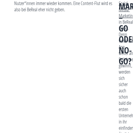
Nutzer*innen immer wieder kommen. Eine Content-Flut wird es
Social-
MAR
also bei BeReal eher nicht geben.
Media-
–
Marketin
in BeReal
GO
steckt.
Denn
ODE
wenn die
App
NO-
weiter an
GO?
Beliebthe
gewinnt,
werden
sich
sicher
auch
schon
bald die
ersten
Unterne
in ihr
einfinden