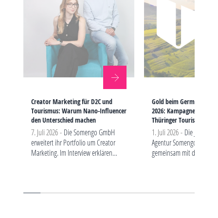
Creator Marketing für D2C und
Gold beim German Bran
Tourismus: Warum Nano-Influencer
2026: Kampagne „FREIHEI
den Unterschied machen
Thüringer Tourismus aus
7. Juli 2026 -
Die Somengo GmbH
1. Juli 2026 -
Die Jenaer So
erweitert ihr Portfolio um Creator
Agentur Somengo gewinn
Marketing. Im Interview erklären
gemeinsam mit der Thürin
Geschäftsführer André Schmidt und
Tourismus GmbH und der
Projektleiterin Ella Fuhrmann, warum
Partneragentur Diemar Ju
gerade D2C-Marken und
Gold in der Kategorie „Exc
Tourismusunternehmen von…
Brand Strategy…