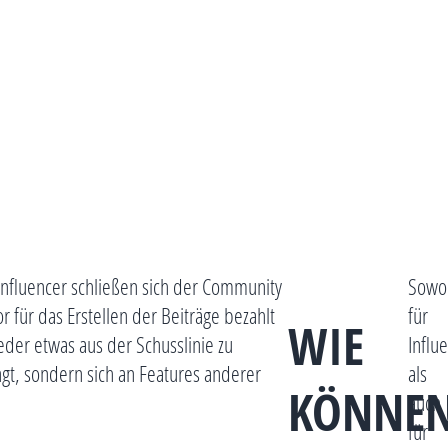
Influencer schließen sich der Community
Sowo
 für das Erstellen der Beiträge bezahlt
für
WIE
der etwas aus der Schusslinie zu
Influ
gt, sondern sich an Features anderer
als
KÖNNE
auch
für