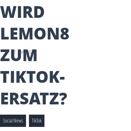
WIRD
LEMON8
ZUM
21. April 2023
TIKTOK-
ERSATZ?
Social News
TikTok