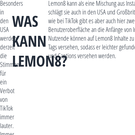
Besonders
Lemon8 kann als eine Mischung aus Ins
in
schlägt sie auch in den USA und Großbrit
WAS
den
wie bei TikTok gibt es aber auch hier z
USA
Benutzeroberfläche an die Anfänge von I
KANN
werden
Nutzende können auf Lemon8 Inhalte zu
derzeit
Tags versehen, sodass er leichter gefund
LEMON8?
die
und Captions versehen werden.
Stimmen
für
ein
Verbot
von
TikTok
immer
lauter.
Immer