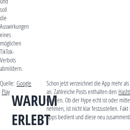
und
soll
die
Auswirkungen
eines
möglichen
TikTok-
Verbots
abmildern.
Quelle:
Google
Schon jetzt verzeichnet die App mehr al
Play
an. Zahlreiche Posts enthalten den
Hasht
WARUM
wurden. Ob der Hype echt ist oder mitt
nehmen, ist nicht klar festzustellen. F
ERLEBT
Apps bedient und diese neu zusammenb