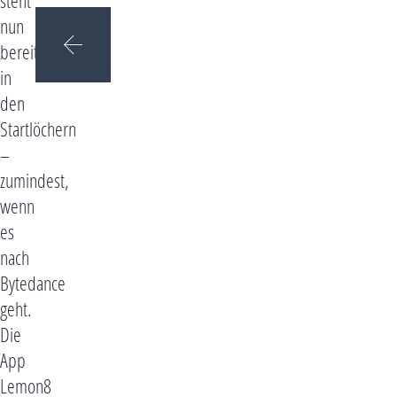
steht
nun
bereits
in
den
Startlöchern
–
zumindest,
wenn
es
nach
Bytedance
geht.
Die
App
Lemon8